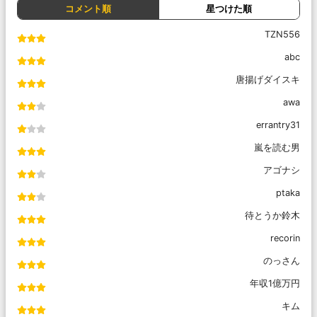
コメント順
星つけた順
TZN556
abc
唐揚げダイスキ
awa
errantry31
嵐を読む男
アゴナシ
ptaka
待とうか鈴木
recorin
のっさん
年収1億万円
キム