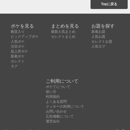
Topに戻る
ボケを見る
まとめを見る
お題を探す
殿堂入り
最新人気まとめ
新着お題
ピックアップボケ
セレクトまとめ
人気お題
人気ボケ
セレクトお題
注目ボケ
人気タグ
急上昇ボケ
新着ボケ
セレクト
タグ
ご利用について
ボケてについて
使い方
利用規約
よくある質問
クッキーの利用について
お問い合わせ
広告掲載について
運営会社