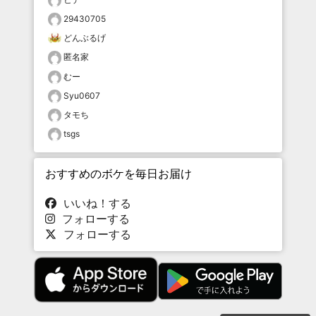
29430705
どんぶるげ
匿名家
むー
Syu0607
タモち
tsgs
おすすめのボケを毎日お届け
いいね！する
フォローする
フォローする