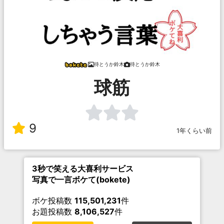
待とうか鈴木
待とうか鈴木
球筋
9
1年くらい前
3秒で笑える大喜利サービス
写真で一言ボケて(bokete)
ボケ投稿数
115,501,231
件
お題投稿数
8,106,527
件