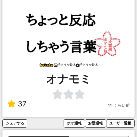
待とうか鈴木
待とうか鈴木
オナモミ
37
1年くらい前
シェアする
ボケ通報
お題通報
ユーザー通報