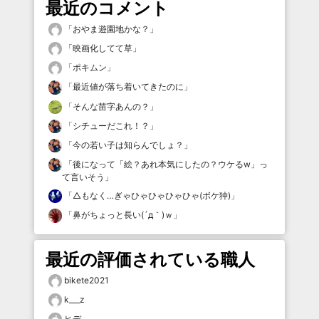
最近のコメント
「
おやま遊園地かな？
」
「
映画化してて草
」
「
ポキムン
」
「
最近値が落ち着いてきたのに
」
「
そんな苗字あんの？
」
「
シチューだこれ！？
」
「
今の若い子は知らんでしょ？
」
「
後になって「絵？あれ本気にしたの？ウケるw」っ
て言いそう
」
「
△もなく…ぎゃひゃひゃひゃひゃ(ボケ狆)
」
「
鼻がちょっと長い(´д｀)ｗ
」
最近の評価されている職人
bikete2021
k___z
ヒデ