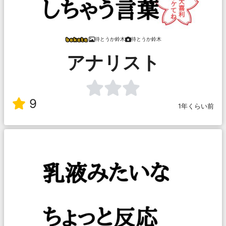
待とうか鈴木
待とうか鈴木
アナリスト
9
1年くらい前