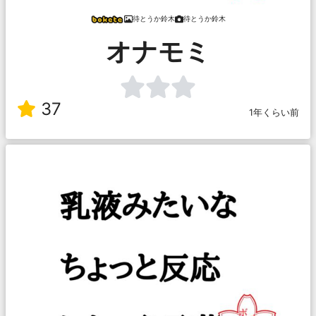
待とうか鈴木
待とうか鈴木
オナモミ
37
1年くらい前