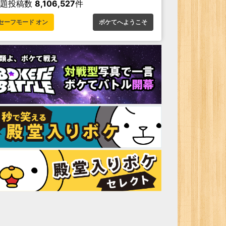
お題投稿数
8,106,527
件
セーフモード オン
ボケてへようこそ