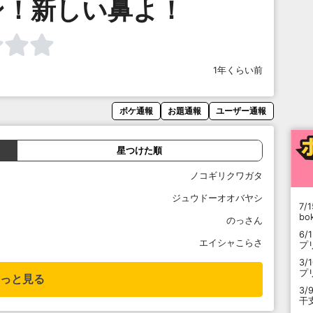
ン！新しい鼻よ！
1年くらい前
ボケ通報
お題通報
ユーザー通報
星つけた順
ノコギリクワガタ
ジュウドーオオバヤシ
7/1
b
のっさん
6/
エイシャこらさ
プ
3/
プ
っと見る
3/
干