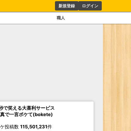
新規登録
ログイン
職人
秒で笑える大喜利サービス
真で一言ボケて(bokete)
ボケ投稿数
115,501,231
件