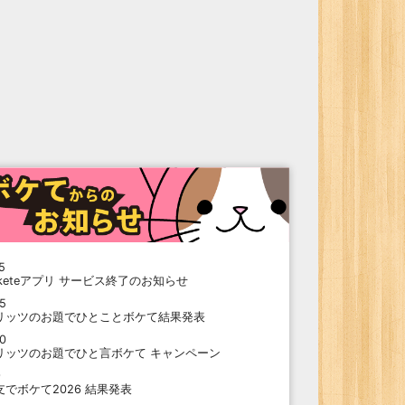
5
oketeアプリ サービス終了のお知らせ
15
リッツのお題でひとことボケて結果発表
10
リッツのお題でひと言ボケて キャンペーン
9
支でボケて2026 結果発表