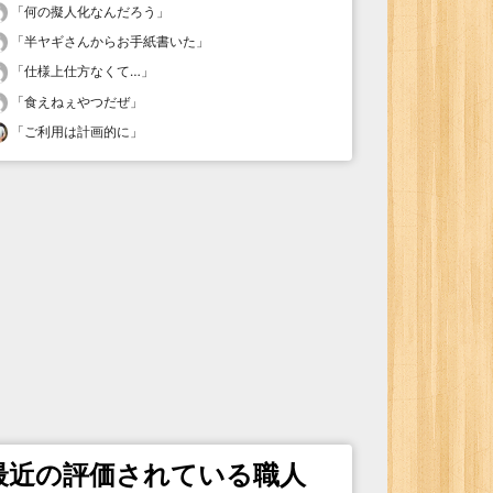
「
何の擬人化なんだろう
」
「
半ヤギさんからお手紙書いた
」
「
仕様上仕方なくて…
」
「
食えねぇやつだぜ
」
「
ご利用は計画的に
」
最近の評価されている職人