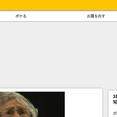
ボケる
お題を出す
3
写