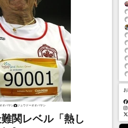
お
オオバヤシ
ジュウドーオオバヤシ
最難関レベル「熱し