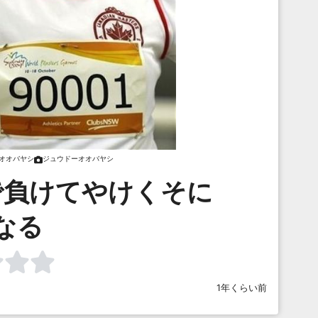
オオバヤシ
ジュウドーオオバヤシ
で負けてやけくそに
なる
1年くらい前