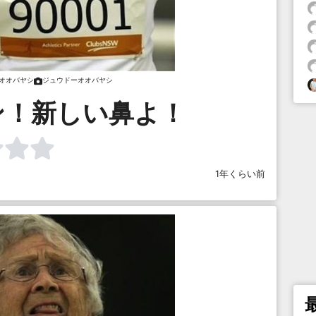
オオバヤシ
ジュウドーオオバヤシ
ン！新しい鼻よ！
1年くらい前