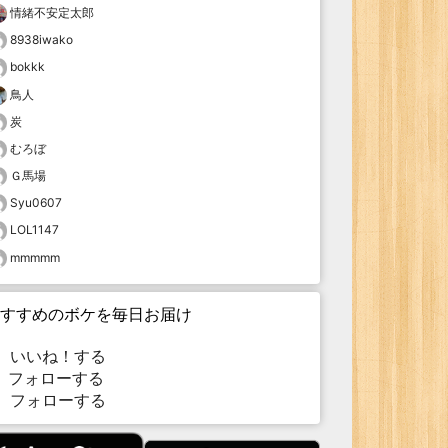
情緒不安定太郎
8938iwako
bokkk
鳥人
炭
むろぼ
Ｇ馬場
Syu0607
LOL1147
mmmmm
すすめのボケを毎日お届け
いいね！する
フォローする
フォローする