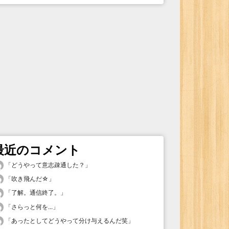
最近のコメント
「
どうやって意志疎通した？
」
「
吹き飛んだ☆
」
「
了解。通信終了。
」
「
さらっと何を...
」
「
あったとしてどうやって分け与えるんだ笑
」