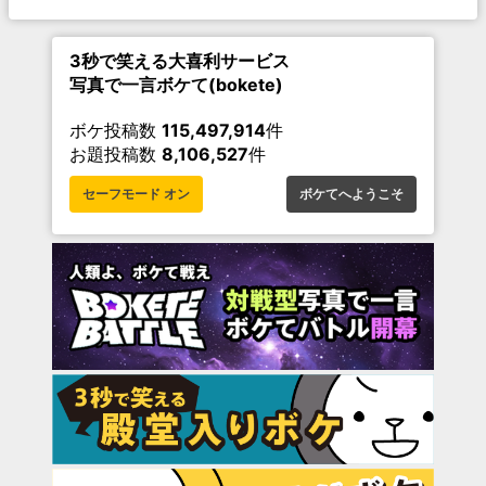
3秒で笑える大喜利サービス
写真で一言ボケて(bokete)
ボケ投稿数
115,497,914
件
お題投稿数
8,106,527
件
セーフモード オン
ボケてへようこそ