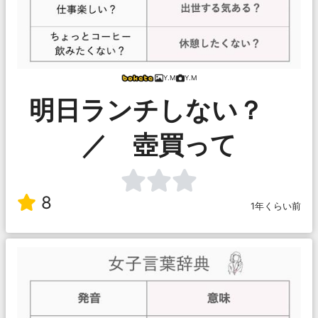
Y.M
Y.M
明日ランチしない？
／ 壺買って
8
1年くらい前