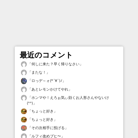
最近のコメント
「
何しに来た？早く帰りなさい
」
「
またな！
」
「
ロっデ～ォ(*´∀`)ﾉ
」
「
あとレモンかけてやれ
」
「
ホンマや！えろぉ気ぃ効くお人形さんやないけ
(^^)
」
「
ちょっと好き
」
「
ちょっと好き
」
「
その次相手に投げる
」
「
ルフィ改めブヒ〜
」