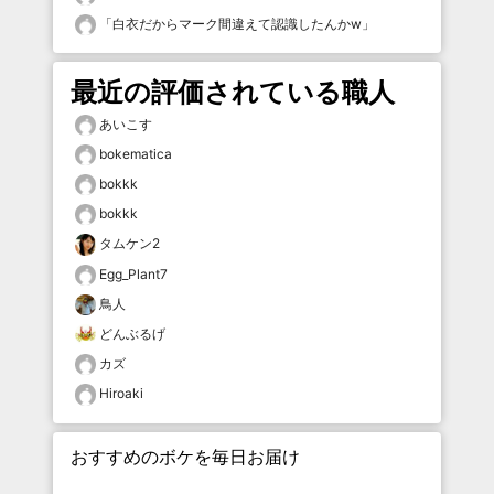
「
白衣だからマーク間違えて認識したんかw
」
最近の評価されている職人
あいこす
bokematica
bokkk
bokkk
タムケン2
Egg_Plant7
鳥人
どんぶるげ
カズ
Hiroaki
おすすめのボケを毎日お届け