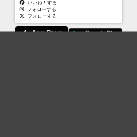
いいね！する
フォローする
フォローする
Topに戻る
ボケを見る
まとめを見る
お題を探す
殿堂入り
最新人気まとめ
新着お題
ピックアップボケ
セレクトまとめ
人気お題
人気ボケ
セレクトお題
注目ボケ
人気タグ
急上昇ボケ
新着ボケ
セレクト
タグ
ご利用について