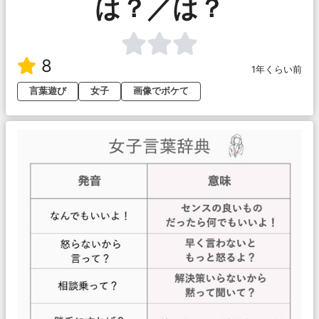
は？／は？
8
1年くらい前
言葉遊び
女子
画像でボケて