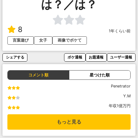
は？／は？
8
1年くらい前
言葉遊び
女子
画像でボケて
シェアする
ボケ通報
お題通報
ユーザー通報
コメント順
星つけた順
Penetrator
Y.M
年収1億万円
もっと見る