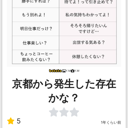
Y.M
Y.M
京都から発生した存在
かな？
5
1年くらい前