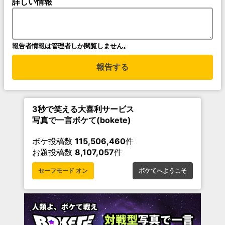
詳しい情報
報告者情報は管理者しか閲覧しません。
報告する
3秒で笑える大喜利サービス
写真で一言ボケて(bokete)
ボケ投稿数
115,506,460
件
お題投稿数
8,107,057
件
セーフモード オン
ボケてへようこそ