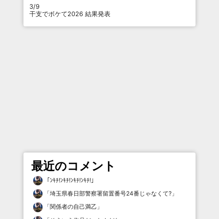
3/9
干支でボケて2026 結果発表
最近のコメント
「
ﾝｷﾁ!ﾝｷﾁ!ﾝｷﾁ!ﾝｷﾁ!
」
「
埼玉県春日部警察署留置番号24番じゃなくて?
」
「
関係者の自己満乙
」