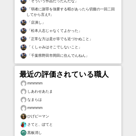
「
そういう作品だったんだな
」
「
弱者に謝罪を強要する暇があったら切腹の一回二回
してから言え!!
」
「
店潰し
」
「
松本人志じゃなくてよかった
」
「
正常な方は是が非でも近づかぬこと
」
「
くしゃみはそこでしないこと
」
「
千葉県野田市岡田に住んでんねん
」
最近の評価されている職人
mmmmm
しあわせあたま
なまらは
mmmmm
ひげピーマン
さてと、ぽてと
黒板消し