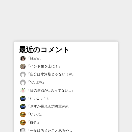
最近のコメント
「
蟻ww
」
「
インド象を上に！
」
「
自分は氷河期じゃないよw
」
「
5だよw
」
「
目の焦点が…合ってない…
」
「
(´；ω；｀)
」
「
さすが暴れん坊将軍ww
」
「
いいね
」
「
好き
」
「
一度は考えたことあるやつ
」