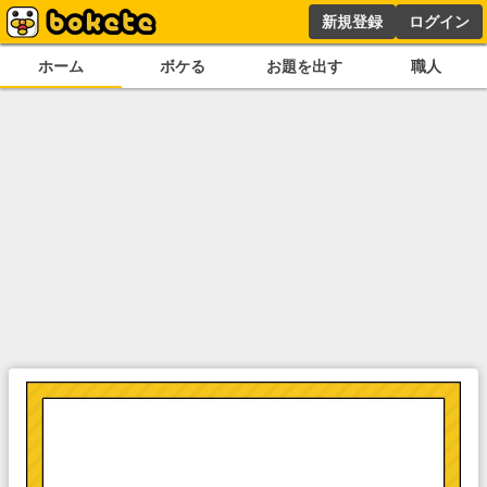
新規登録
ログイン
ホーム
ボケる
お題を出す
職人