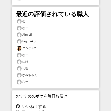
最近の評価されている職人
むー
むー
Airwolf
taguneko
タムケン2
むー
にけ
化狸
なみちゃん
むー
おすすめのボケを毎日お届け
いいね！する