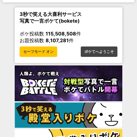
3秒で笑える大喜利サービス
写真で一言ボケて(bokete)
ボケ投稿数
115,508,508
件
お題投稿数
8,107,281
件
セーフモード オン
ボケてへようこそ