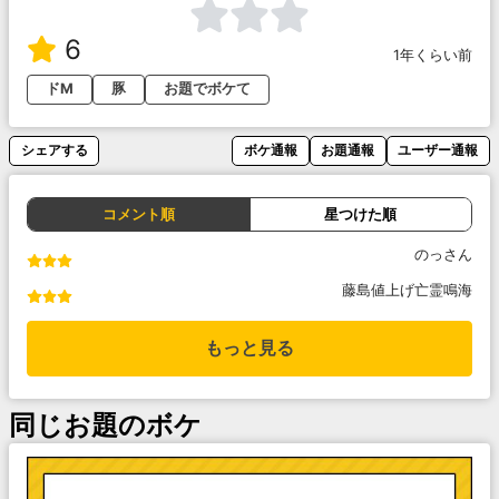
6
1年くらい前
ドM
豚
お題でボケて
シェアする
ボケ通報
お題通報
ユーザー通報
コメント順
星つけた順
のっさん
藤島値上げ亡霊鳴海
もっと見る
同じお題のボケ