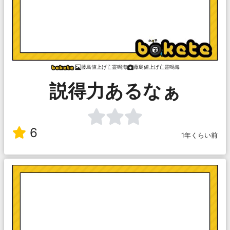
藤島値上げ亡霊鳴海
藤島値上げ亡霊鳴海
説得力あるなぁ
6
1年くらい前