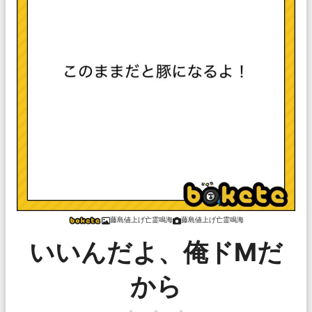
藤島値上げ亡霊鳴海
藤島値上げ亡霊鳴海
いいんだよ、俺ドMだ
から