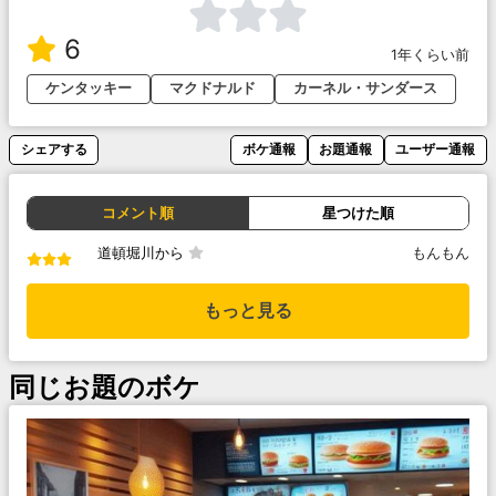
6
1年くらい前
ケンタッキー
マクドナルド
カーネル・サンダース
シェアする
ボケ通報
お題通報
ユーザー通報
コメント順
星つけた順
道頓堀川から
もんもん
もっと見る
同じお題のボケ