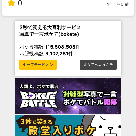
0
1年くらい前
3秒で笑える大喜利サービス
写真で一言ボケて(bokete)
ボケ投稿数
115,508,508
件
お題投稿数
8,107,281
件
セーフモード オン
ボケてへようこそ