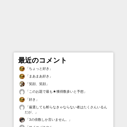
最近のコメント
「
ちょっと好き
」
「
まあまあ好き
」
「
笑顔、笑顔
」
「
このお題で最も★獲得数多いと予想
」
「
好き
」
「
厳選しても斬らなきゃならない者はたくさんいるん
だが、
」
「
3の倍数しか言いません。
」