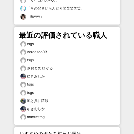
「
サイコパスやん
」
「
その発音いらんだろ笑笑笑笑笑
」
「
蟻ww
」
最近の評価されている職人
tsgs
verdasco03
tsgs
さおとめ ひかる
ゆきおしか
tsgs
tsgs
風と共に猿股
ゆきおしか
mtmtmtmg
おすすめのボケを毎日お届け