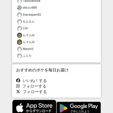
Tatsutatsuta
abccc666
ihaveapen92
もんもん
CIA
んそゎみ
んそゎみ
6brainS
ふらり
おすすめのボケを毎日お届け
いいね！する
フォローする
フォローする