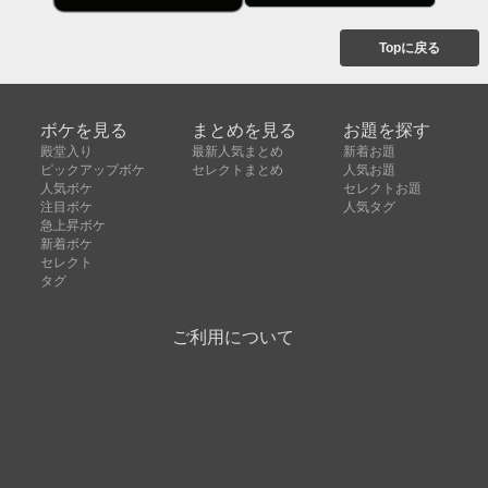
Topに戻る
ボケを見る
まとめを見る
お題を探す
殿堂入り
最新人気まとめ
新着お題
ピックアップボケ
セレクトまとめ
人気お題
人気ボケ
セレクトお題
注目ボケ
人気タグ
急上昇ボケ
新着ボケ
セレクト
タグ
ご利用について
ボケてについて
使い方
利用規約
よくある質問
クッキーの利用について
お問い合わせ
広告掲載について
運営会社