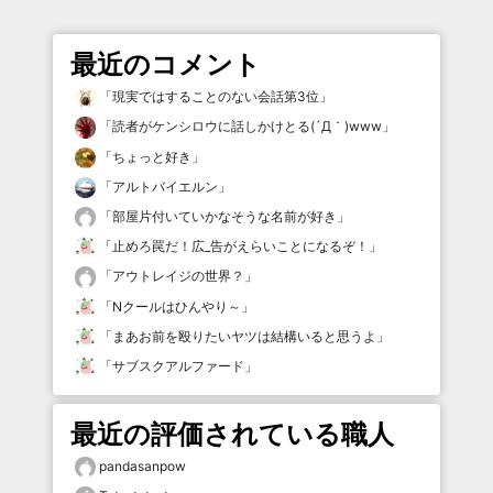
最近のコメント
「
現実ではすることのない会話第3位
」
「
読者がケンシロウに話しかけとる(´Д｀)www
」
「
ちょっと好き
」
「
アルトバイエルン
」
「
部屋片付いていかなそうな名前が好き
」
「
止めろ罠だ！広_告がえらいことになるぞ！
」
「
アウトレイジの世界？
」
「
Nクールはひんやり～
」
「
まあお前を殴りたいヤツは結構いると思うよ
」
「
サブスクアルファード
」
最近の評価されている職人
pandasanpow