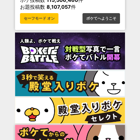
ボケ投稿数
115,506,460
件
お題投稿数
8,107,057
件
セーフモード オン
ボケてへようこそ