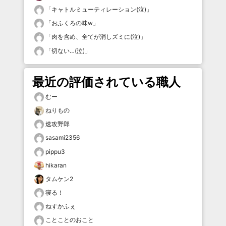
「
キャトルミューティレーション(泣)
」
「
おふくろの味w
」
「
肉を含め、全てが消しズミに(泣)
」
「
切ない…(泣)
」
最近の評価されている職人
むー
ねりもの
速攻野郎
sasami2356
pippu3
hikaran
タムケン2
寝る！
ねすかふぇ
ことことのおこと