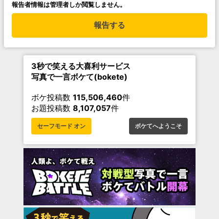
報告者情報は管理者しか閲覧しません。
報告する
3秒で笑える大喜利サービス
写真で一言ボケて(bokete)
ボケ投稿数
115,506,460
件
お題投稿数
8,107,057
件
セーフモード オン
ボケてへようこそ