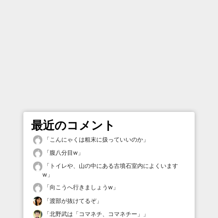
最近のコメント
「
こんにゃくは粗末に扱っていいのか
」
「
腹八分目w
」
「
トイレや、山の中にある古墳石室内によくいます
w
」
「
向こうへ行きましょうw
」
「
渡部が抜けてるぞ
」
「
北野武は「コマネチ、コマネチー」
」