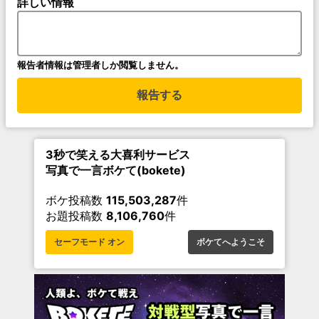
詳しい情報
報告者情報は管理者しか閲覧しません。
報告する
3秒で笑える大喜利サービス
写真で一言ボケて(bokete)
ボケ投稿数
115,503,287
件
お題投稿数
8,106,760
件
セーフモード オン
ボケてへようこそ