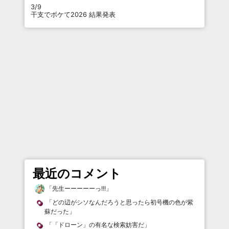
3/9
干支でボケて2026 結果発表
最近のコメント
「
先生ーーーーーっ!!!
」
「
どの辺がシソなんだろうと思ったら初号機の色が紫
蘇だった
」
「
「ドローン」の有名な検索妨害だ
」