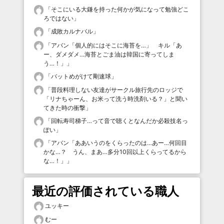
「
そこにいる大鎌を持った何かが気になって勉強どこ
ろではない
」
「
成敗カルナバル
」
「
アバン「個人的にはそこに海苔を…」 キル「あ
ー、ダメダメ…海苔とごま油は韓国に寄ってしま
う…！」
」
「
バットめがけて剛速球
」
「
普段料理しない友達がサークル旅行先のロッジで
「リナちゃーん、お米って洗う時洗剤いる？」と聞い
てきた時の衝撃
」
「
回転寿司梯子…って音で聴くとなんだか必殺技名っ
ぽい
」
「
アバン「ああいうのをくらったのは…あー…何回目
かな…？ うん、まあ…多分10回以上くらってるから
な…！」
」
最近の評価されている職人
ユッキー
むー