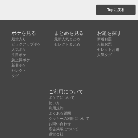
Topに戻る
ボケを見る
まとめを見る
お題を探す
殿堂入り
最新人気まとめ
新着お題
ピックアップボケ
セレクトまとめ
人気お題
人気ボケ
セレクトお題
注目ボケ
人気タグ
急上昇ボケ
新着ボケ
セレクト
タグ
ご利用について
ボケてについて
使い方
利用規約
よくある質問
クッキーの利用について
お問い合わせ
広告掲載について
運営会社