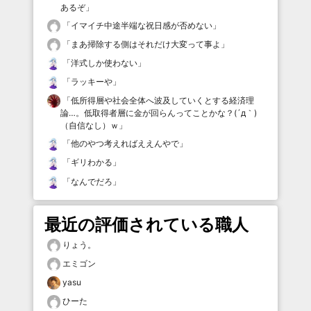
あるぞ
」
「
イマイチ中途半端な祝日感が否めない
」
「
まあ掃除する側はそれだけ大変って事よ
」
「
洋式しか使わない
」
「
ラッキーや
」
「
低所得層や社会全体へ波及していくとする経済理
論…。低取得者層に金が回らんってことかな？(´д｀)
（自信なし）ｗ
」
「
他のやつ考えればええんやで
」
「
ギリわかる
」
「
なんでだろ
」
最近の評価されている職人
りょう。
エミゴン
yasu
ひーた