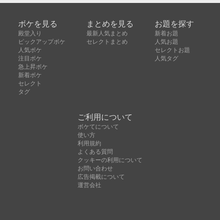
ボケを見る
まとめを見る
お題を探す
殿堂入り
最新人気まとめ
新着お題
ピックアップボケ
セレクトまとめ
人気お題
人気ボケ
セレクトお題
注目ボケ
人気タグ
急上昇ボケ
新着ボケ
セレクト
タグ
ご利用について
ボケてについて
使い方
利用規約
よくある質問
クッキーの利用について
お問い合わせ
広告掲載について
運営会社
Copyright © ボケて（bokete）All rights reserved. 株式
会社オモロキ