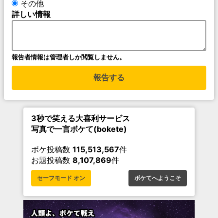
その他
詳しい情報
報告者情報は管理者しか閲覧しません。
報告する
3秒で笑える大喜利サービス
写真で一言ボケて(bokete)
ボケ投稿数
115,513,567
件
お題投稿数
8,107,869
件
セーフモード オン
ボケてへようこそ