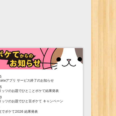
5
oketeアプリ サービス終了のお知らせ
15
リッツのお題でひとことボケて結果発表
10
リッツのお題でひと言ボケて キャンペーン
9
支でボケて2026 結果発表