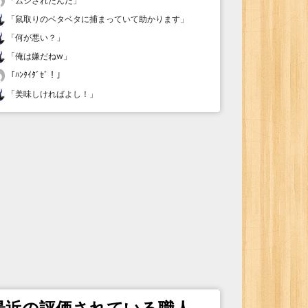
「
ムシされたんだ
」
「
鼠取りのベタベタに捕まっていて助かります
」
「
何が悪い？
」
「
俺は嫌だねw
」
「
ﾊﾝﾀｲﾀﾞｾﾞ！
」
「
美味しければよし！
」