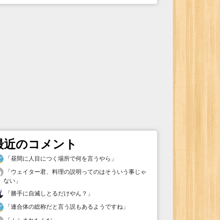
最近のコメント
「
昼間に人目につく場所で何を言うやら
」
「
ウェイター君、料理の説明ってのはそういう事じゃ
ない
」
「
勝手に自滅しとるだけやん？
」
「
連合体の総称だと言う説もあるようですね
」