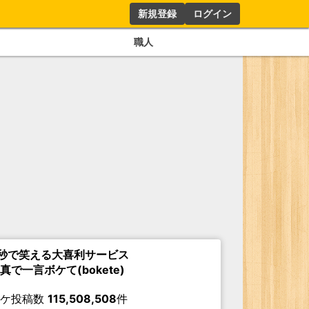
新規登録
ログイン
職人
秒で笑える大喜利サービス
真で一言ボケて(bokete)
ボケ投稿数
115,508,508
件