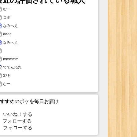
最近の評価されている職人
むー
ロボ
なみへえ
aaaa
なみへえ
mmmmm
ででんね丸
27月
むー
すすめのボケを毎日お届け
いいね！する
フォローする
フォローする