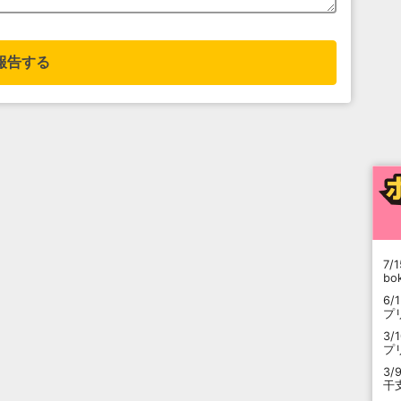
報告する
7/1
b
6/
プ
3/
プ
3/
干