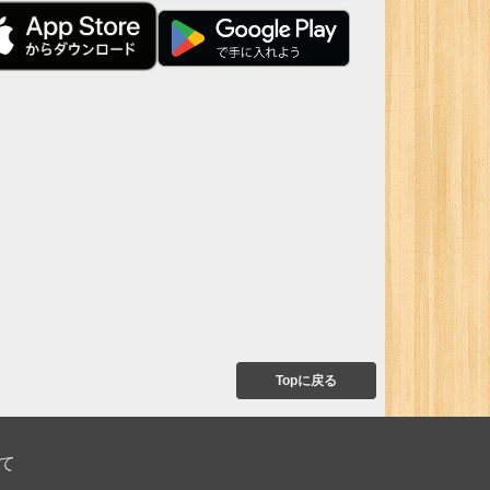
Topに戻る
て