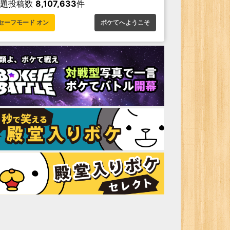
お題投稿数
8,107,633
件
セーフモード オン
ボケてへようこそ