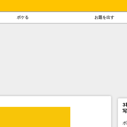
ボケる
お題を出す
3
写