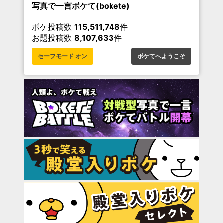
写真で一言ボケて(bokete)
ボケ投稿数
115,511,748
件
お題投稿数
8,107,633
件
セーフモード オン
ボケてへようこそ