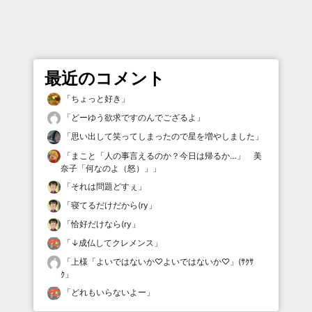
最近のコメント
「
ちょっと好き
」
「
どーゆう欲求ですのんでござるよ
」
「
思い出して笑ってしまったので星を増やしました
」
「
まこと「人の事言えるのか？今日は帰るか…」 美
奈子「何なのよ（怒）」
」
「
それは問題どすぇ
」
「
寝てるだけだから(ry
」
「
恰好だけなら(ry
」
「
↓成仏してクレメンス
」
「
上様「よいではないか♡よいではないか♡」(ｻｸｻ
ｸ
」
「
どれもいらないよー
」