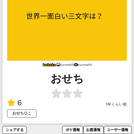
Kuromai15
Kuromai15
おせち
6
1年くらい前
おせち○こ
シェアする
ボケ通報
お題通報
ユーザー通報