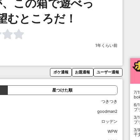
が、この箱で遊べっ
望むところだ！
1年くらい前
ボケ通報
お題通報
ユーザー通報
星つけた順
7/1
b
つきつき
6/
プ
goodman2
3/
ロッデン
プ
3/
WPW
干