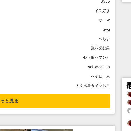
8585
イヌ好き
かーや
awa
へちま
嵐を読む男
47（旧セブン）
satopeanuts
へそビーム
ミク水星ダイヤおじ
っと見る