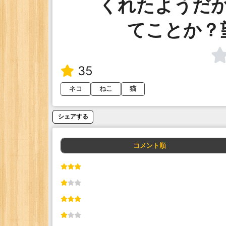
くれたようだ
てことか？
35
ネコ
ねこ
猫
シェアする
コメント順