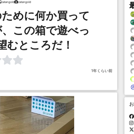
zatangold
zatangold
のために何か買って
が、この箱で遊べっ
望むところだ！
1年くらい前
お