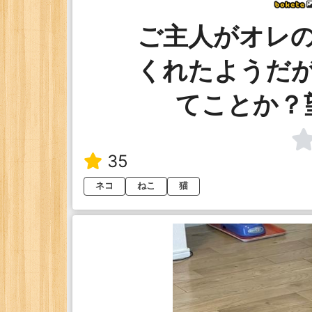
ご主人がオレ
くれたようだ
てことか？
35
ネコ
ねこ
猫