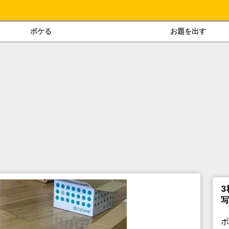
ボケる
お題を出す
3
写