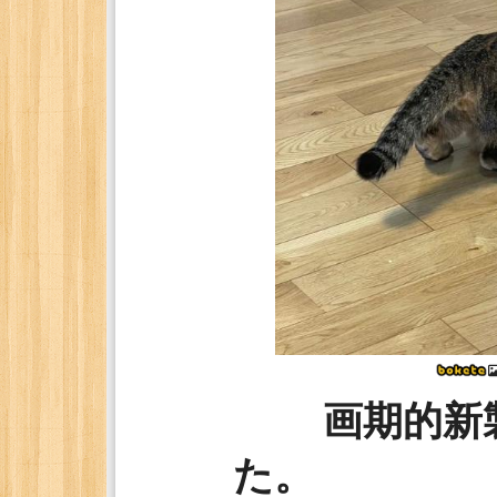
画期的新
た。 そ