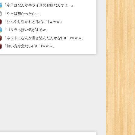
「
今日はなんか半ライスのお腹なんすよ…
」
「
やっぱ無かったか…
」
「
ひんやり引かれとる(´д｀)ｗｗｗ
」
「
ゴリラっぽい気がするw
」
「
ネットになんか書き込んだんかな(´д｀)ｗｗｗ
」
「
熱い方が危ない(´д｀)ｗｗｗ
」