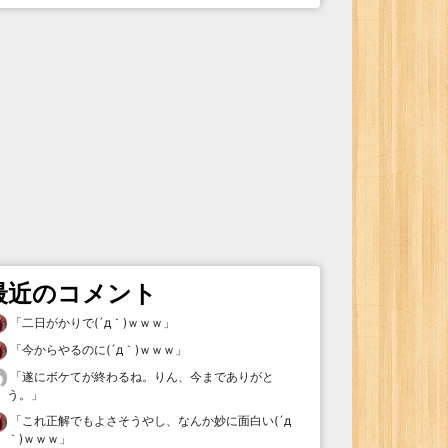
最近のコメント
「
二日がかりで(´д｀)ｗｗｗ
」
「
今からやるのに(´д｀)ｗｗｗ
」
「
遂にボケてが終わるね。りん、今までありがと
う。
」
「
これ正解でもよさそうやし、なんか妙に面白い(´д
｀)ｗｗｗ
」