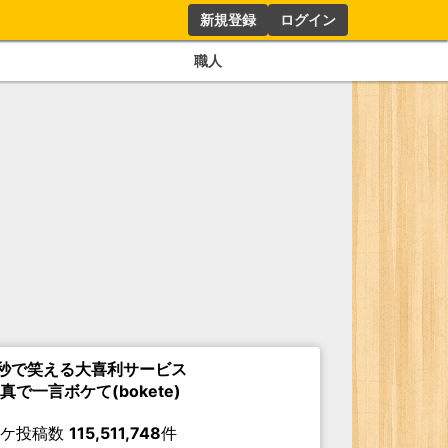
新規登録
ログイン
職人
秒で笑える大喜利サービス
真で一言ボケて(bokete)
ボケ投稿数
115,511,748
件