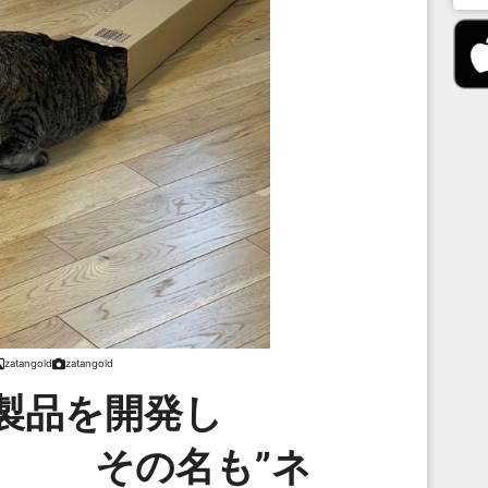
zatangold
zatangold
製品を開発し
の名も”ネ