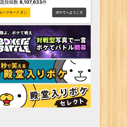
お題投稿数
8,107,633
件
セーフモード オン
ボケてへようこそ