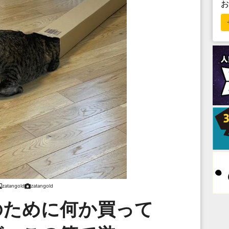
zatangold
zatangold
のために何か買って