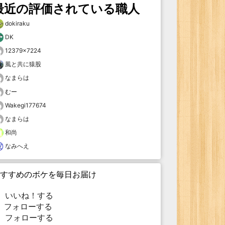
最近の評価されている職人
dokiraku
DK
12379×7224
風と共に猿股
なまらは
むー
Wakegi177674
なまらは
和尚
なみへえ
すすめのボケを毎日お届け
いいね！する
フォローする
フォローする