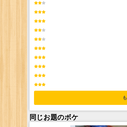
も
同じお題のボケ