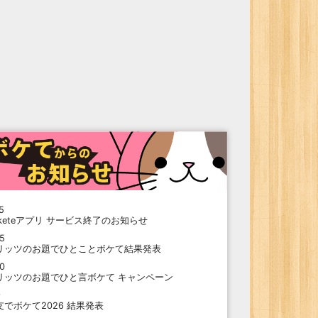
5
oketeアプリ サービス終了のお知らせ
15
リッツのお題でひとことボケて結果発表
10
リッツのお題でひと言ボケて キャンペーン
9
支でボケて2026 結果発表