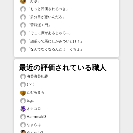
「
好き
」
「
もっと評価されるべき
」
「
多分目が悪いんだろ
」
「
苦悶逝く門
」
「
そこに床があるじゃろ…
」
「
頑張って馬にしがみついとけ！
」
「
なんでなくなるんだよ くちょ
」
最近の評価されている職人
海苔海苔紀香
( '-' )
たむらまろ
tsgs
オクコロ
Harrrrmaki3
なまらは
タムケン2