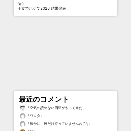
3/9
干支でボケて2026 結果発表
最近のコメント
「
空気の読めない四羽がやって来た
」
「
ワロタ
」
「
確かに、彼だけ持っていませんね(^^;
」