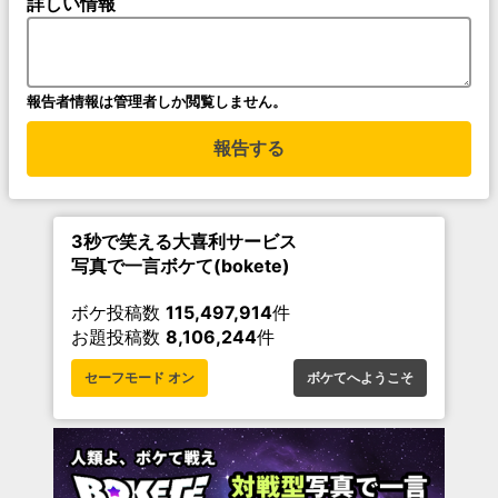
詳しい情報
報告者情報は管理者しか閲覧しません。
報告する
3秒で笑える大喜利サービス
写真で一言ボケて(bokete)
ボケ投稿数
115,497,914
件
お題投稿数
8,106,244
件
セーフモード オン
ボケてへようこそ