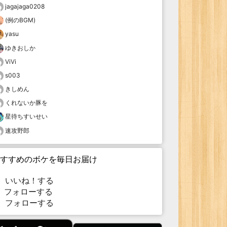
jagajaga0208
(例のBGM)
yasu
ゆきおしか
ViVi
s003
きしめん
くれないか豚を
星待ちすいせい
速攻野郎
すすめのボケを毎日お届け
いいね！する
フォローする
フォローする