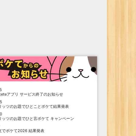
5
oketeアプリ サービス終了のお知らせ
15
リッツのお題でひとことボケて結果発表
10
リッツのお題でひと言ボケて キャンペーン
9
支でボケて2026 結果発表