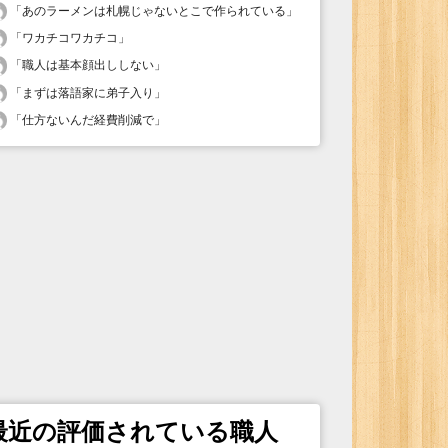
「
あのラーメンは札幌じゃないとこで作られている
」
「
ワカチコワカチコ
」
「
職人は基本顔出ししない
」
「
まずは落語家に弟子入り
」
「
仕方ないんだ経費削減で
」
最近の評価されている職人