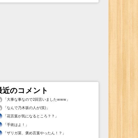
最近のコメント
「
大事な事なので2回言いましたwww
」
「
なんで乃木坂の人が(笑)
」
「
花言葉が気になるところ？？
」
「
手術はよ！
」
「
ザリガ菜、褒め言葉やったん！？
」