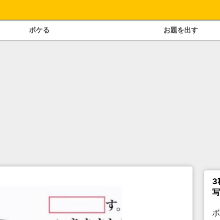
ボケる
お題を出す
3
写