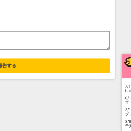
報告する
7/1
b
6/
プ
3/
プ
3/
干