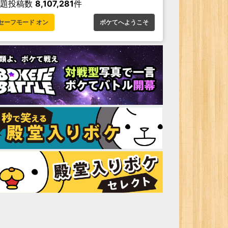
お題投稿数
8,107,281
件
セーフモード オン
ボケてへようこそ