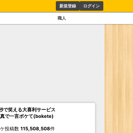
新規登録
ログイン
職人
秒で笑える大喜利サービス
真で一言ボケて(bokete)
ボケ投稿数
115,508,508
件