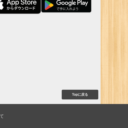
Topに戻る
て