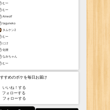
むー
むー
Airwolf
taguneko
タムケン2
むー
にけ
化狸
なみちゃん
むー
すすめのボケを毎日お届け
いいね！する
フォローする
フォローする