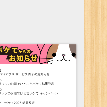
5
oketeアプリ サービス終了のお知らせ
15
リッツのお題でひとことボケて結果発表
10
リッツのお題でひと言ボケて キャンペーン
9
支でボケて2026 結果発表