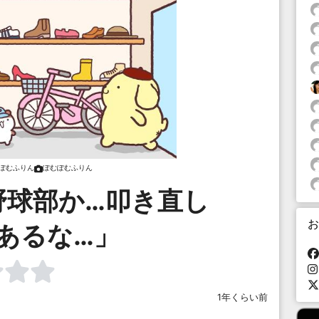
ぽむふりん
ぽむぽむふりん
野球部か…叩き直し
お
あるな…」
1年くらい前