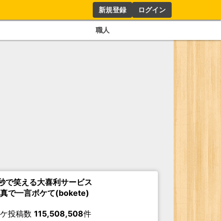
新規登録
ログイン
職人
秒で笑える大喜利サービス
真で一言ボケて(bokete)
ボケ投稿数
115,508,508
件