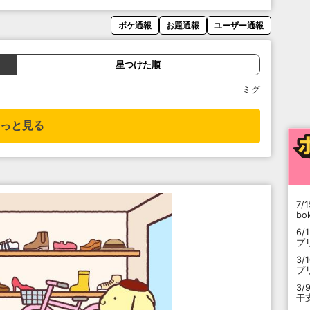
ボケ通報
お題通報
ユーザー通報
星つけた順
ミグ
っと見る
7/1
b
6/
プ
3/
プ
3/
干