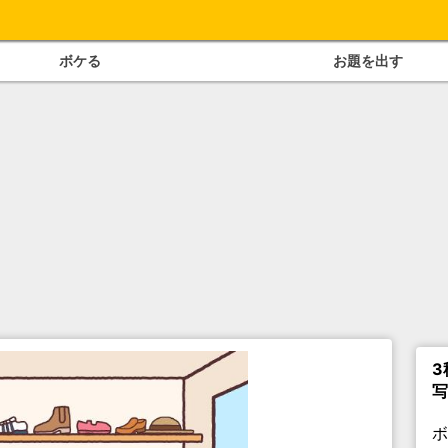
ボケる
お題を出す
3
写