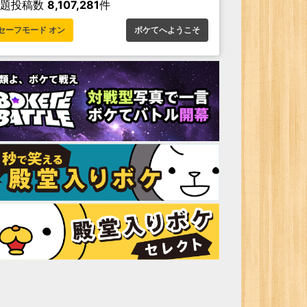
お題投稿数
8,107,281
件
セーフモード オン
ボケてへようこそ