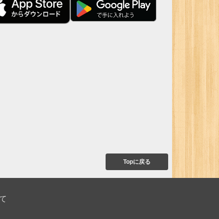
Topに戻る
て