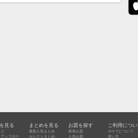
を見る
まとめを見る
お題を探す
ご利用につい
入り
最新人気まとめ
新着お題
ボケてについて
クアップボケ
セレクトまとめ
人気お題
使い方