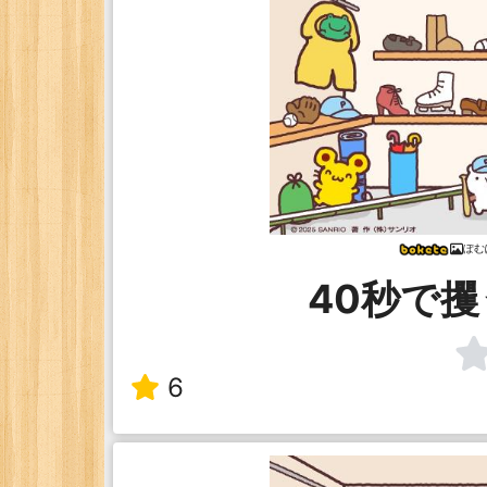
ぽむ
40秒で
6