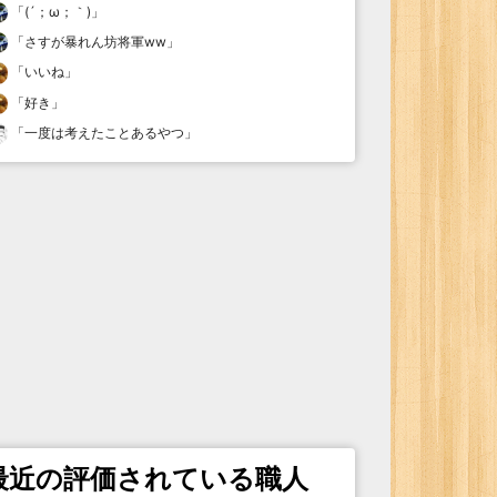
「
(´；ω；｀)
」
「
さすが暴れん坊将軍ww
」
「
いいね
」
「
好き
」
「
一度は考えたことあるやつ
」
最近の評価されている職人