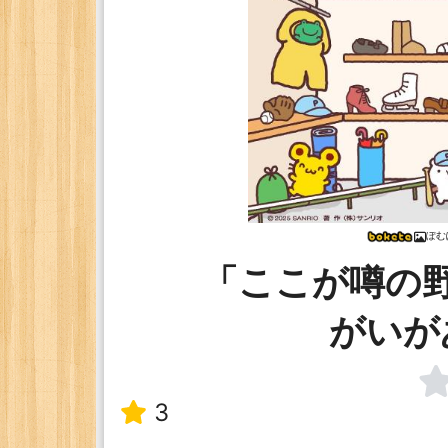
ぽむ
「ここが噂の
がいが
3