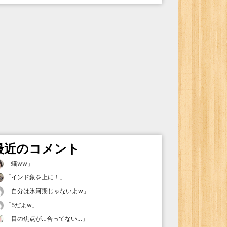
最近のコメント
「
蟻ww
」
「
インド象を上に！
」
「
自分は氷河期じゃないよw
」
「
5だよw
」
「
目の焦点が…合ってない…
」