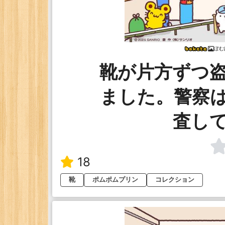
ぽむ
靴が片方ずつ
ました。警察
査し
18
靴
ポムポムプリン
コレクション