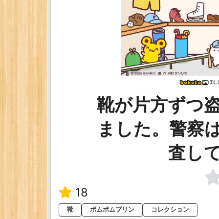
ぽむ
靴が片方ずつ
ました。警察
査し
18
靴
ポムポムプリン
コレクション