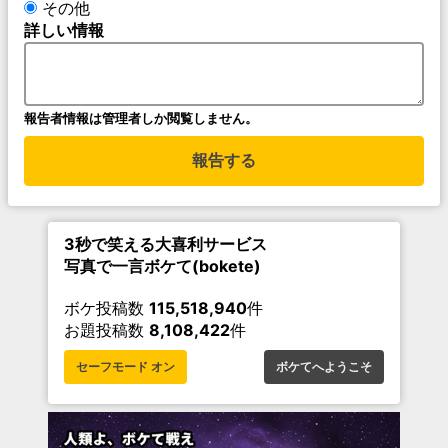
その他
詳しい情報
報告者情報は管理者しか閲覧しません。
報告する
3秒で笑える大喜利サービス
写真で一言ボケて(bokete)
ボケ投稿数
115,518,940
件
お題投稿数
8,108,422
件
セーフモード オン
ボケてへようこそ