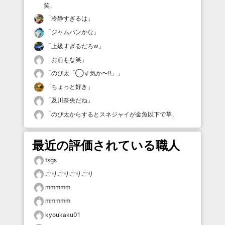
笑
」
「
冷静すぎるは
」
「
ジャムパンかな
」
「
上級すぎるだろw
」
「
お前もな笑
」
「
のび太「◯す気か〜!!」
」
「
ちょっと好き
」
「
及川奈央だね
」
「
のび太からするとスネジャイが金魚以下で草
」
最近の評価されている職人
tsgs
ごりごりごりごり
mmmmm
mmmmm
kyoukaku01