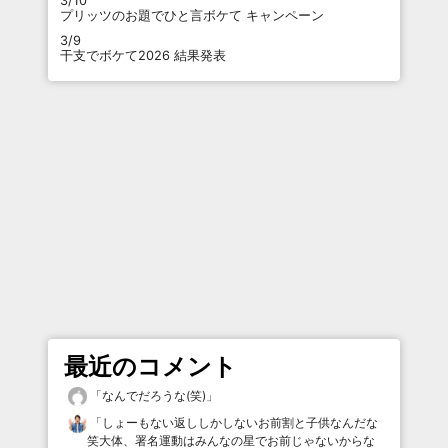
3/10
プリッツのお題でひと言ボケて キャンペーン
3/9
干支でボケて2026 結果発表
最近のコメント
「
なんでだろうな(笑)
」
「
しょーもない返ししかしないお前割と子供なんだな
笑大体、署名運動はみんなの星でお前じゃないからな