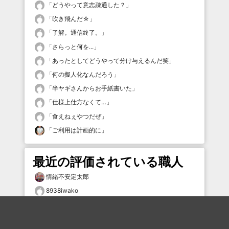
「
どうやって意志疎通した？
」
「
吹き飛んだ☆
」
「
了解。通信終了。
」
「
さらっと何を...
」
「
あったとしてどうやって分け与えるんだ笑
」
「
何の擬人化なんだろう
」
「
半ヤギさんからお手紙書いた
」
「
仕様上仕方なくて…
」
「
食えねぇやつだぜ
」
「
ご利用は計画的に
」
最近の評価されている職人
情緒不安定太郎
8938iwako
bokkk
鳥人