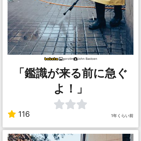
gorotim
John Bastoen
「鑑識が来る前に急ぐ
よ！」
116
1年くらい前