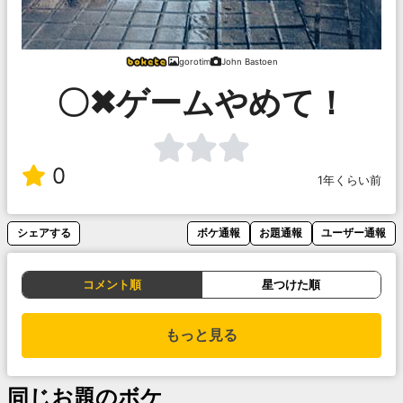
gorotim
John Bastoen
〇✖ゲームやめて！
0
1年くらい前
シェアする
ボケ通報
お題通報
ユーザー通報
コメント順
星つけた順
もっと見る
同じお題のボケ