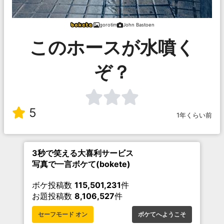
gorotim
John Bastoen
このホースが水噴く
ぞ？
5
1年くらい前
3秒で笑える大喜利サービス
写真で一言ボケて(bokete)
ボケ投稿数
115,501,231
件
お題投稿数
8,106,527
件
セーフモード オン
ボケてへようこそ