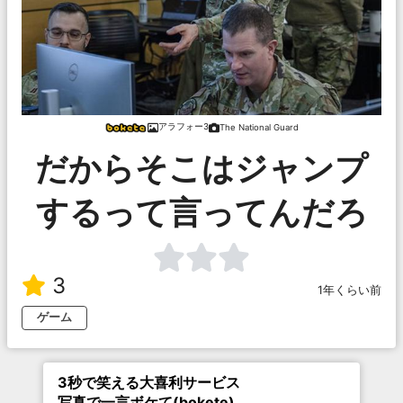
アラフォー3
The National Guard
だからそこはジャンプ
するって言ってんだろ
3
1年くらい前
ゲーム
3秒で笑える大喜利サービス
写真で一言ボケて(bokete)