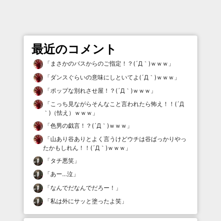
最近のコメント
「
まさかのバスからのご指定！？(´Д｀)ｗｗｗ
」
「
ダンスぐらいの意味にしといてよ(´Д｀)ｗｗｗ
」
「
ポップな別れさせ屋！？(´Д｀)ｗｗｗ
」
「
こっち見ながらそんなこと言われたら怖え！！(´Д
｀)（怯え）ｗｗｗ
」
「
色男の戯言！？(´Д｀)ｗｗｗ
」
「
山あり谷ありとよく言うけどウチは谷ばっかりやっ
たかもしれん！！(´Д｀)ｗｗｗ
」
「
タチ悪笑
」
「
あー…泣
」
「
なんでだなんでだろー！
」
「
私は外にサッと塗ったよ笑
」