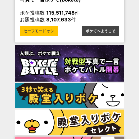
ボケ投稿数
115,511,748
件
お題投稿数
8,107,633
件
セーフモード オン
ボケてへようこそ