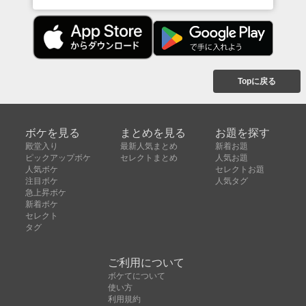
Topに戻る
ボケを見る
まとめを見る
お題を探す
殿堂入り
最新人気まとめ
新着お題
ピックアップボケ
セレクトまとめ
人気お題
人気ボケ
セレクトお題
注目ボケ
人気タグ
急上昇ボケ
新着ボケ
セレクト
タグ
ご利用について
ボケてについて
使い方
利用規約