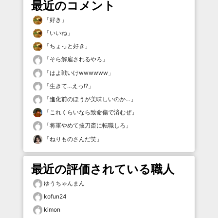
最近のコメント
「
好き
」
「
いいね
」
「
ちょっと好き
」
「
そら解雇されるやろ
」
「
はよ戦いけwwwwww
」
「
生きて…えっ!?
」
「
進化前のほうが美味しいのか…
」
「
これくらいなら致命傷で済むぜ
」
「
将軍やめて抜刀斎に転職しろ
」
「
ねりものさんだ笑
」
最近の評価されている職人
ゆうちゃんまん
kofun24
kimon