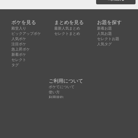
ボケを見る
まとめを見る
お題を探す
殿堂入り
最新人気まとめ
新着お題
ピックアップボケ
セレクトまとめ
人気お題
人気ボケ
セレクトお題
注目ボケ
人気タグ
急上昇ボケ
新着ボケ
セレクト
タグ
ご利用について
ボケてについて
使い方
利用規約
よくある質問
クッキーの利用について
お問い合わせ
広告掲載について
運営会社
Copyright © ボケて（bokete）All rights reserved. 株式