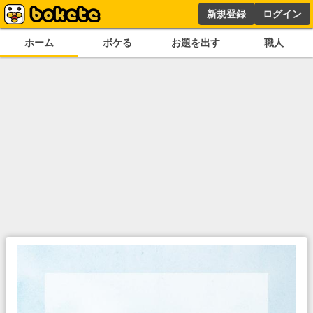
新規登録
ログイン
ホーム
ボケる
お題を出す
職人