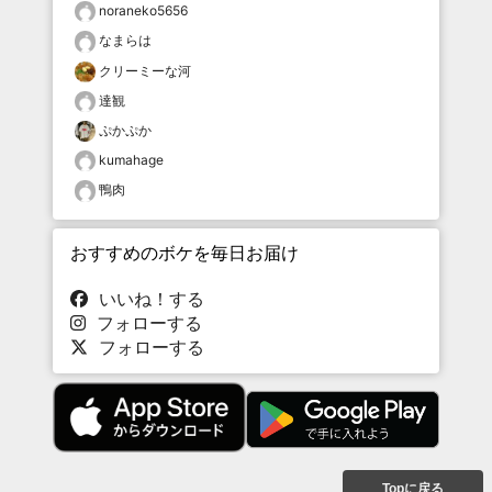
noraneko5656
なまらは
クリーミーな河
達観
ぷかぷか
kumahage
鴨肉
おすすめのボケを毎日お届け
いいね！する
フォローする
フォローする
Topに戻る