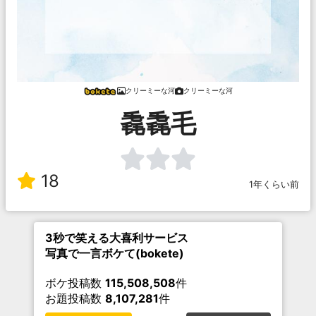
クリーミーな河
クリーミーな河
毳毳毛
18
1年くらい前
3秒で笑える大喜利サービス
写真で一言ボケて(bokete)
ボケ投稿数
115,508,508
件
お題投稿数
8,107,281
件