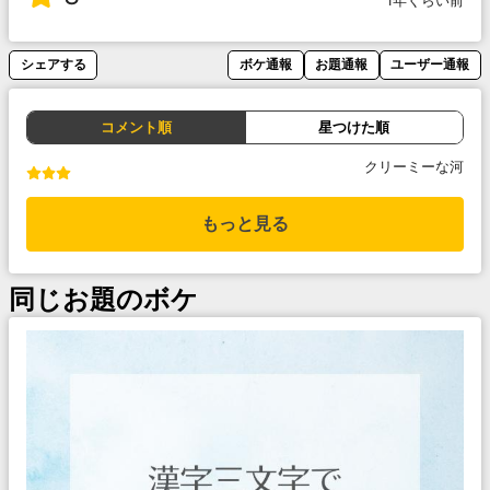
1年くらい前
シェアする
ボケ通報
お題通報
ユーザー通報
コメント順
星つけた順
クリーミーな河
もっと見る
同じお題のボケ