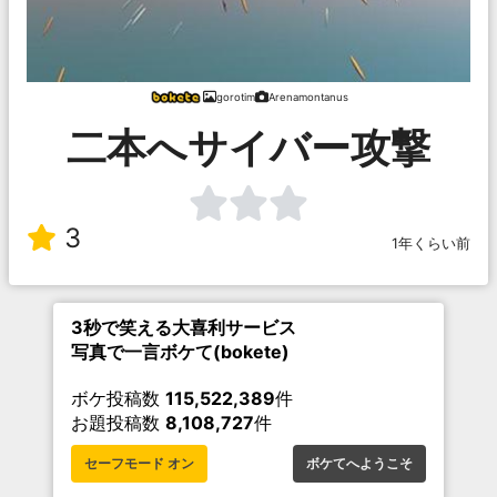
gorotim
Arenamontanus
二本へサイバー攻撃
3
1年くらい前
3秒で笑える大喜利サービス
写真で一言ボケて(bokete)
ボケ投稿数
115,522,389
件
お題投稿数
8,108,727
件
セーフモード オン
ボケてへようこそ