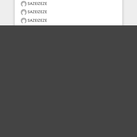
SAZEIZEZE
SAZEIZEZE
SAZEIZEZE
たくわん
Little_09
Little_09
おすすめのボケを毎日お届け
いいね！する
フォローする
フォローする
Topに戻る