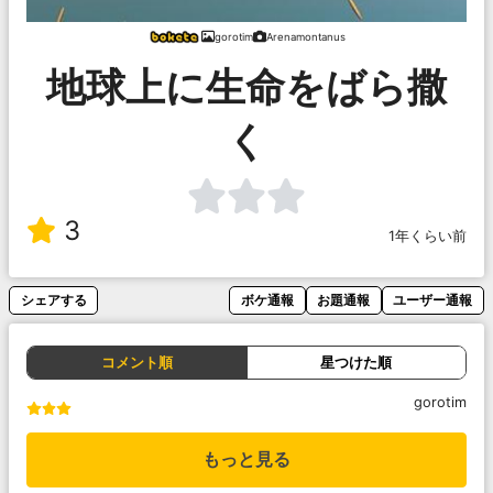
gorotim
Arenamontanus
地球上に生命をばら撒
く
3
1年くらい前
シェアする
ボケ通報
お題通報
ユーザー通報
コメント順
星つけた順
gorotim
もっと見る