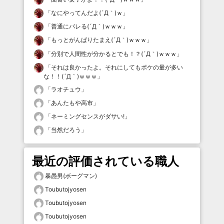
「
なにやってんだよ(´Д｀)ｗ
」
「
普通にバレる(´Д｀)ｗｗｗ
」
「
もっとがんばりたまえ(´Д｀)ｗｗｗ
」
「
分別で人間性が分かるとでも！？(´Д｀)ｗｗｗ
」
「
それは良かったよ。それにしてもボケの量が多い
な！！(´Д｀)ｗｗｗ
」
「
ラオチュウ
」
「
あんたもや高市
」
「
ネーミングセンスがダサい!
」
「
当然だろう
」
最近の評価されている職人
暴愚男(ボーグマン)
Toubutojyosen
Toubutojyosen
Toubutojyosen