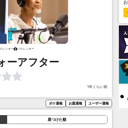
クレンオー
バクレンオー
ォーアフター
1年くらい前
ボケ通報
お題通報
ユーザー通報
星つけた順