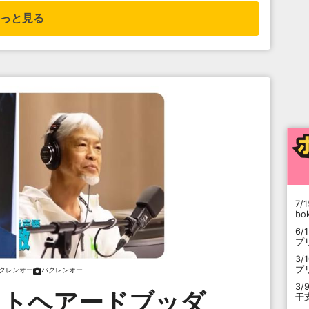
っと見る
7/1
b
6/
プ
3/
プ
クレンオー
バクレンオー
3/
イトヘアードブッダ
干