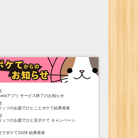
5
oketeアプリ サービス終了のお知らせ
15
リッツのお題でひとことボケて結果発表
10
リッツのお題でひと言ボケて キャンペーン
9
支でボケて2026 結果発表