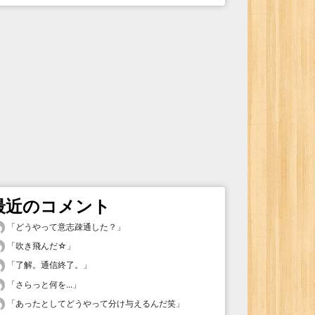
最近のコメント
「
どうやって意志疎通した？
」
「
吹き飛んだ☆
」
「
了解。通信終了。
」
「
さらっと何を...
」
「
あったとしてどうやって分け与えるんだ笑
」