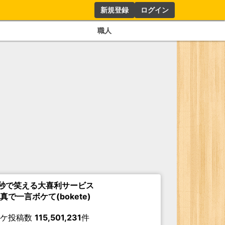
新規登録
ログイン
職人
秒で笑える大喜利サービス
真で一言ボケて(bokete)
ボケ投稿数
115,501,231
件