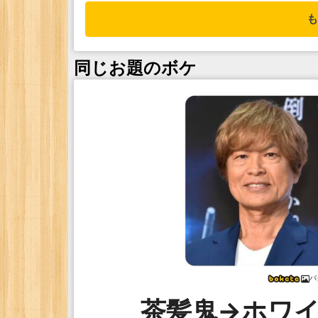
も
同じお題のボケ
バ
茶髪鬼→ホワ