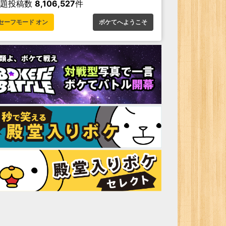
お題投稿数
8,106,527
件
セーフモード オン
ボケてへようこそ