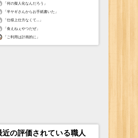
「
何の擬人化なんだろう
」
「
半ヤギさんからお手紙書いた
」
「
仕様上仕方なくて…
」
「
食えねぇやつだぜ
」
「
ご利用は計画的に
」
最近の評価されている職人