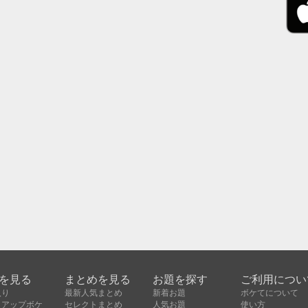
を見る
まとめを見る
お題を探す
ご利用につい
入り
最新人気まとめ
新着お題
ボケてについて
クアップボケ
セレクトまとめ
人気お題
使い方