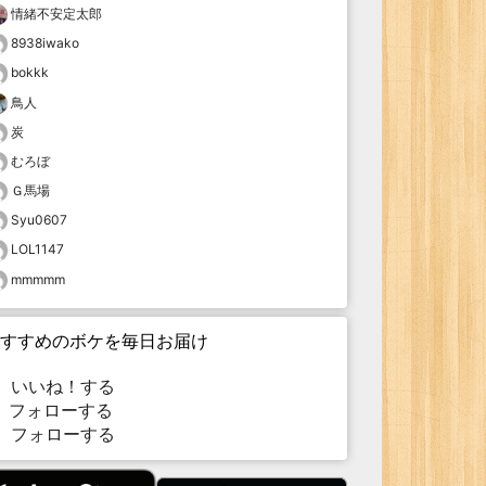
情緒不安定太郎
8938iwako
bokkk
鳥人
炭
むろぼ
Ｇ馬場
Syu0607
LOL1147
mmmmm
すすめのボケを毎日お届け
いいね！する
フォローする
フォローする