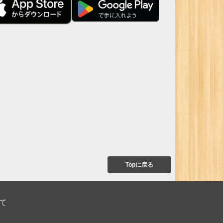
Topに戻る
て