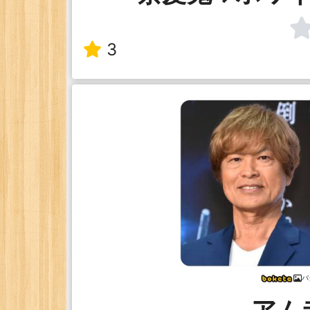
3
バ
アム