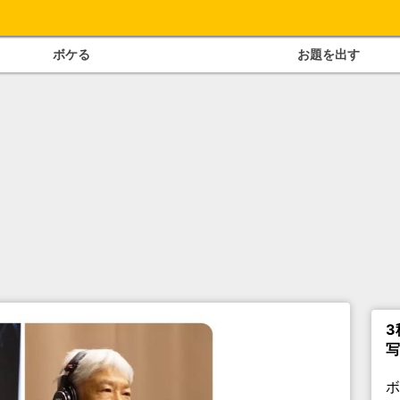
ボケる
お題を出す
3
写