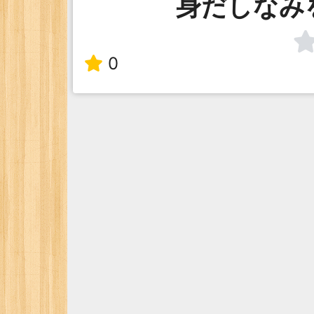
身だしなみ
0