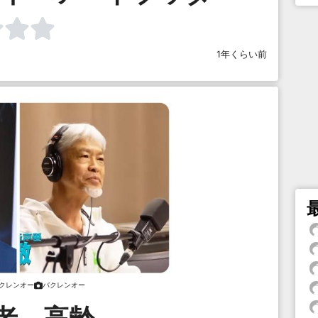
1年くらい前
クレンオー
バクレンオー
老 高齢