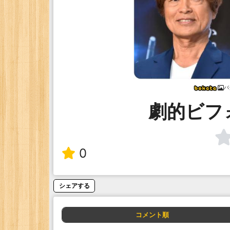
バ
劇的ビフ
0
シェアする
コメント順