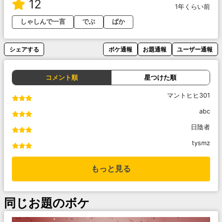
12
1年くらい前
しゃしんで一言
でぶ
ばか
シェアする
ボケ通報
お題通報
ユーザー通報
コメント順
星つけた順
マントヒヒ301
abc
日陰者
tysmz
もっと見る
同じお題のボケ