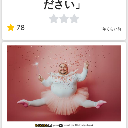
ださい」
78
1年くらい前
tysmz
ccnull.de Bilddatenbank