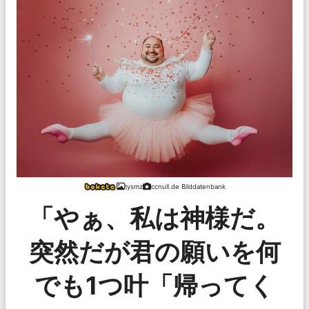
tysmz
ccnull.de Bilddatenbank
「やぁ、私は神様だ。
突然だが君の願いを何
でも1つ叶「帰ってく