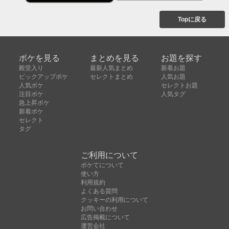
Topに戻る
ボケを見る
まとめを見る
お題を探す
殿堂入り
最新人気まとめ
新着お題
ピックアップボケ
セレクトまとめ
人気お題
人気ボケ
セレクトお題
注目ボケ
人気タグ
急上昇ボケ
新着ボケ
セレクト
タグ
ご利用について
ボケてについて
使い方
利用規約
よくある質問
クッキーの利用について
お問い合わせ
広告掲載について
運営会社