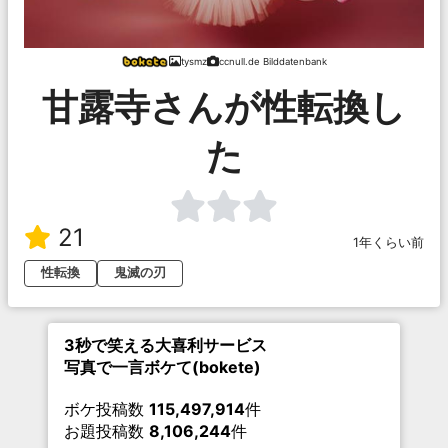
tysmz
ccnull.de Bilddatenbank
甘露寺さんが性転換し
た
21
1年くらい前
性転換
鬼滅の刃
3秒で笑える大喜利サービス
写真で一言ボケて(bokete)
ボケ投稿数
115,497,914
件
お題投稿数
8,106,244
件