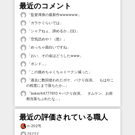
最近のコメント
「
監督渾身の最新作wwwwww
」
「
ガラケぐらいでは
」
「
シャアねぇ、諦めるか…(泣)
」
「
空気読めや！（怒）
」
「
めっちゃ面白いですね
」
「
おい、その金はどうしたwww
」
「
ポンド…
」
「
この後めちゃくちゃトークン減った
」
「
過去に数回使われたボケ、パクり自演。 もはやこ
の程度にまで落ちたか…
」
「
boke/44777610 ←パクり自演。 タムケン、お前
相当落ちぶれたな…
」
最近の評価されている職人
n-202号
ZEZTZ