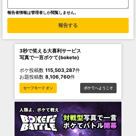
報告者情報は管理者しか閲覧しません。
報告する
3秒で笑える大喜利サービス
写真で一言ボケて(bokete)
ボケ投稿数
115,503,287
件
お題投稿数
8,106,760
件
セーフモード オン
ボケてへようこそ