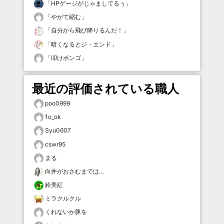
「
HPゲージがじゃましてるぅ
」
「
やがて縮む
」
「
自分から飛び降りるんだ！
」
「
暗くなるとジ・エンド
」
「
叩けボンゴ
」
最近の評価されている職人
poo0999
1o_ok
Syu0607
cswr95
まる
向井がおさむまでは…
鈴美紅
ミラクルクル
くれないか豚を