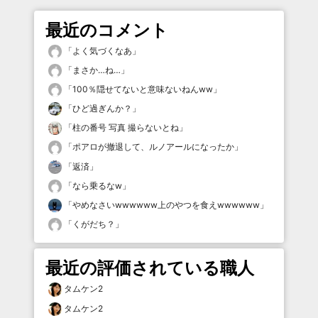
最近のコメント
「
よく気づくなあ
」
「
まさか…ね…
」
「
100％隠せてないと意味ないねんww
」
「
ひど過ぎんか？
」
「
柱の番号 写真 撮らないとね
」
「
ポアロが撤退して、ルノアールになったか
」
「
返済
」
「
なら乗るなw
」
「
やめなさいwwwwww上のやつを食えwwwwww
」
「
くがだち？
」
最近の評価されている職人
タムケン2
タムケン2