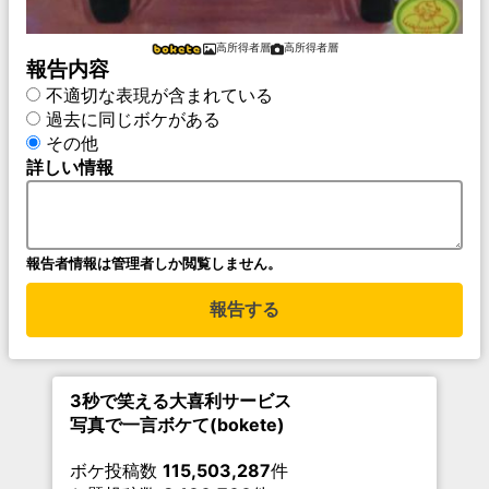
高所得者層
高所得者層
報告内容
不適切な表現が含まれている
過去に同じボケがある
その他
詳しい情報
報告者情報は管理者しか閲覧しません。
報告する
3秒で笑える大喜利サービス
写真で一言ボケて(bokete)
ボケ投稿数
115,503,287
件