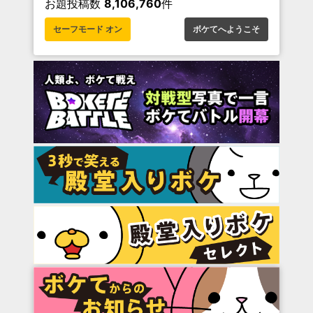
お題投稿数
8,106,760
件
セーフモード オン
ボケてへようこそ