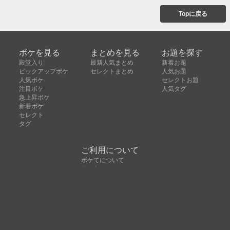
Topに戻る
ボケを見る
まとめを見る
お題を探す
殿堂入り
最新人気まとめ
新着お題
ピックアップボケ
セレクトまとめ
人気お題
人気ボケ
セレクトお題
注目ボケ
人気タグ
急上昇ボケ
新着ボケ
セレクト
タグ
ご利用について
ボケてについて
使い方
利用規約
よくある質問
クッキーの利用について
お問い合わせ
広告掲載について
運営会社