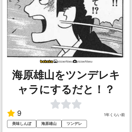
pizzaofdasu
pizzaofdasu
海原雄山をツンデレキ
ャラにするだと！？
9
1年くらい前
美味しんぼ
海原雄山
ツンデレ