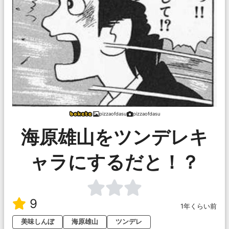
pizzaofdasu
pizzaofdasu
海原雄山をツンデレキ
ャラにするだと！？
9
1年くらい前
美味しんぼ
海原雄山
ツンデレ