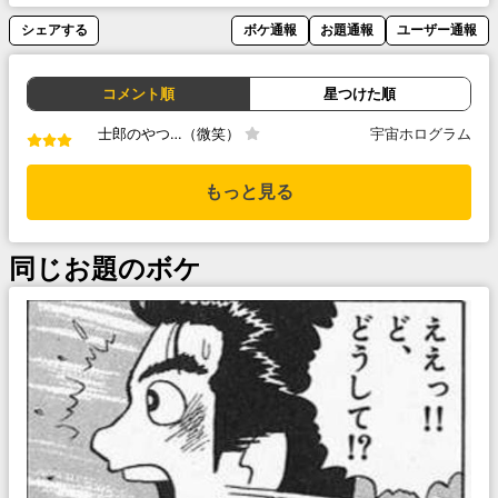
シェアする
ボケ通報
お題通報
ユーザー通報
コメント順
星つけた順
士郎のやつ…（微笑）
宇宙ホログラム
もっと見る
同じお題のボケ