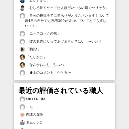
「
むしろ長くやってた人ほどいつもの癖でやりそう
」
「
自分の投稿全てに星ありがとうございます！ボケて
歴1日の自分でも累積300が近づいていてとても嬉し
い！！
」
「
エースコックの味
」
「
彼の血肉になってあげますか？はい →いいえ
」
「
杓死❗️
」
「
たしかに
」
「
なんかお…も…ろ…い
」
「
⬆️上のコメント、ウケる〜
」
最近の評価されている職人
MILLENIUM
ごん
肉球の深淵
タムケン2