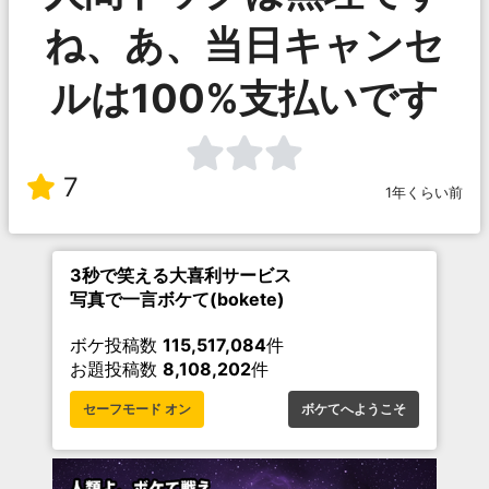
ね、あ、当日キャンセ
ルは100%支払いです
7
1年くらい前
3秒で笑える大喜利サービス
写真で一言ボケて(bokete)
ボケ投稿数
115,517,084
件
お題投稿数
8,108,202
件
セーフモード オン
ボケてへようこそ