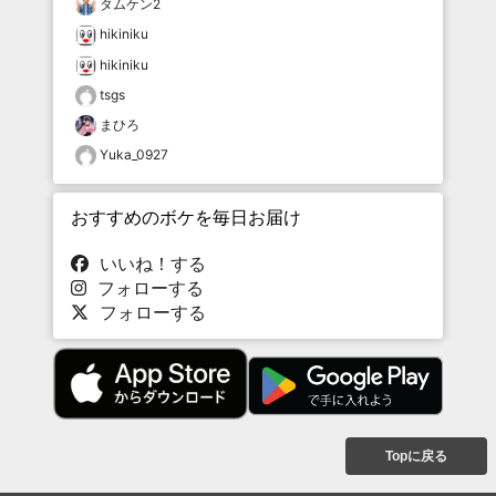
タムケン2
hikiniku
hikiniku
tsgs
まひろ
Yuka_0927
おすすめのボケを毎日お届け
いいね！する
フォローする
フォローする
Topに戻る