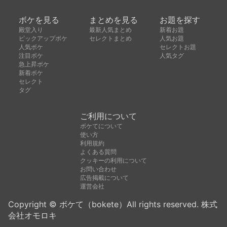
ボケを見る
まとめを見る
お題を探す
殿堂入り
最新人気まとめ
新着お題
ピックアップボケ
セレクトまとめ
人気お題
人気ボケ
セレクトお題
注目ボケ
人気タグ
急上昇ボケ
新着ボケ
セレクト
タグ
ご利用について
ボケてについて
使い方
利用規約
よくある質問
クッキーの利用について
お問い合わせ
広告掲載について
運営会社
Copyright © ボケて（bokete）All rights reserved. 株式
会社オモロキ