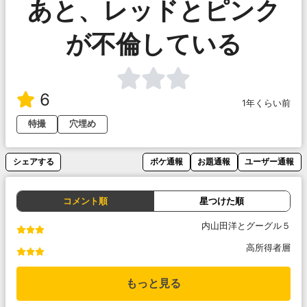
あと、レッドとピンク
が不倫している
6
1年くらい前
特撮
穴埋め
シェアする
ボケ通報
お題通報
ユーザー通報
コメント順
星つけた順
内山田洋とグーグル５
高所得者層
もっと見る