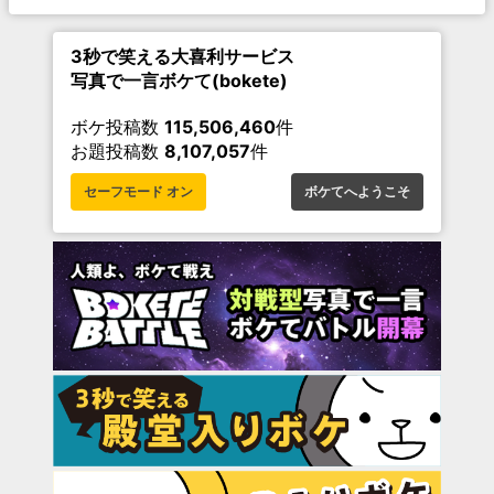
3秒で笑える大喜利サービス
写真で一言ボケて(bokete)
ボケ投稿数
115,506,460
件
お題投稿数
8,107,057
件
セーフモード オン
ボケてへようこそ