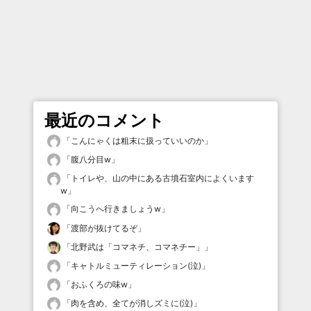
最近のコメント
「
こんにゃくは粗末に扱っていいのか
」
「
腹八分目w
」
「
トイレや、山の中にある古墳石室内によくいます
w
」
「
向こうへ行きましょうw
」
「
渡部が抜けてるぞ
」
「
北野武は「コマネチ、コマネチー」
」
「
キャトルミューティレーション(泣)
」
「
おふくろの味w
」
「
肉を含め、全てが消しズミに(泣)
」