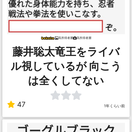
高所得者層
高所得者層
藤井聡太竜王をライバ
ル視しているが 向こう
は全くしてない
47
1年くらい前