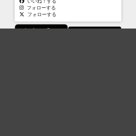
いいね！する
フォローする
フォローする
Topに戻る
ボケを見る
まとめを見る
お題を探す
殿堂入り
最新人気まとめ
新着お題
ピックアップボケ
セレクトまとめ
人気お題
人気ボケ
セレクトお題
注目ボケ
人気タグ
急上昇ボケ
新着ボケ
セレクト
タグ
ご利用について