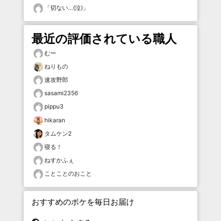
「
切ない…(泣)
」
最近の評価されている職人
むー
ねりもの
速攻野郎
sasami2356
pippu3
hikaran
タムケン2
寝る！
ねすかふぇ
ことことのおこと
おすすめのボケを毎日お届け