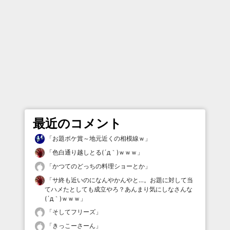
最近のコメント
「
お題ボケ賞～地元近くの相模線ｗ
」
「
色白通り越しとる(´д｀)ｗｗｗ
」
「
かつてのどっちの料理ショーとか
」
「
サ終も近いのになんやかんやと…。お題に対して当
てハメたとしても成立やろ？あんまり気にしなさんな
(´д｀)ｗｗｗ
」
「
そしてフリーズ
」
「
きっこーさーん
」