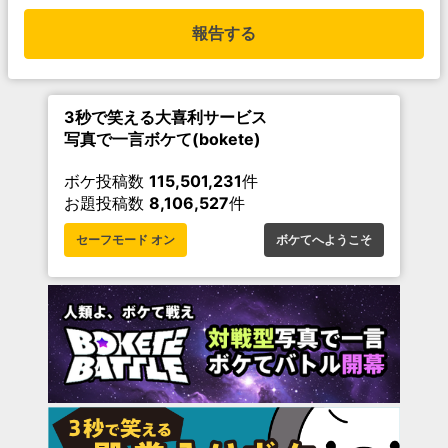
報告する
3秒で笑える大喜利サービス
写真で一言ボケて(bokete)
ボケ投稿数
115,501,231
件
お題投稿数
8,106,527
件
セーフモード オン
ボケてへようこそ