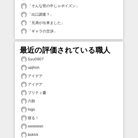
「
そんな世の中じゃポイズン
」
「
出口調査？
」
「
兄弟が出来ました
」
「
ギャラの交渉
」
最近の評価されている職人
Syu0607
upjhon
アイデア
アイデア
プリティ慶
六助
tsgs
寝る！
mmmmm
bokkk