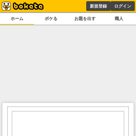
新規登録
ログイン
ホーム
ボケる
お題を出す
職人