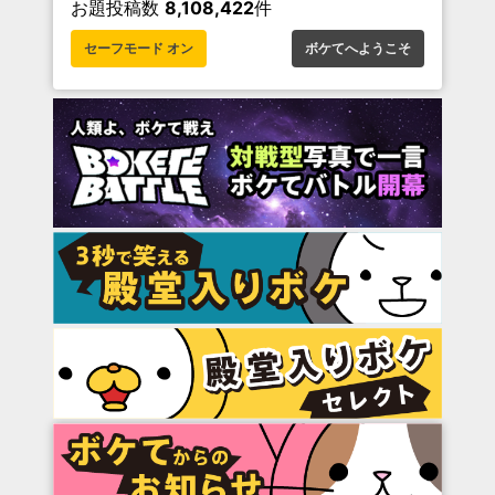
お題投稿数
8,108,422
件
セーフモード オン
ボケてへようこそ