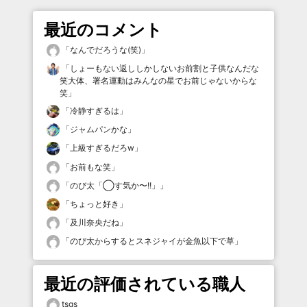
最近のコメント
「
なんでだろうな(笑)
」
「
しょーもない返ししかしないお前割と子供なんだな
笑大体、署名運動はみんなの星でお前じゃないからな
笑
」
「
冷静すぎるは
」
「
ジャムパンかな
」
「
上級すぎるだろw
」
「
お前もな笑
」
「
のび太「◯す気か〜!!」
」
「
ちょっと好き
」
「
及川奈央だね
」
「
のび太からするとスネジャイが金魚以下で草
」
最近の評価されている職人
tsgs