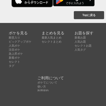
Topに戻る
ボケを見る
まとめを見る
お題を探す
殿堂入り
最新人気まとめ
新着お題
ピックアップボケ
セレクトまとめ
人気お題
人気ボケ
セレクトお題
注目ボケ
人気タグ
急上昇ボケ
新着ボケ
セレクト
タグ
ご利用について
ボケてについて
使い方
利用規約
よくある質問
クッキーの利用について
お問い合わせ