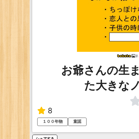
ま
お爺さんの生
た大きな
8
１００年物
童謡
シェアする