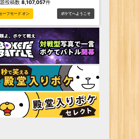
お題投稿数
8,107,057
件
セーフモード オン
ボケてへようこそ