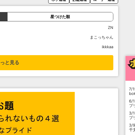
星つけた順
ZN
まこっちゃん
ikkkaa
っと見る
7/1
b
6/
プ
3/
プ
3/
干