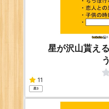
ま
星が沢山貰え
11
星3