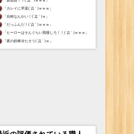
「
新競技！？(´Д｀)ｗｗｗ
」
「
カレイに早退(´Д｀)ｗｗｗ
」
「
自称なんかい！(´Д｀)ｗ
」
「
だっふんだ！(´Д｀)ｗｗｗ
」
「
ヒーローはそんぐらい我慢しろ！！(´Д｀)ｗｗｗ
」
「
夜の鉄棒冷たそう(´Д｀)ｗ
」