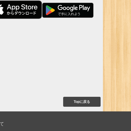
Topに戻る
て