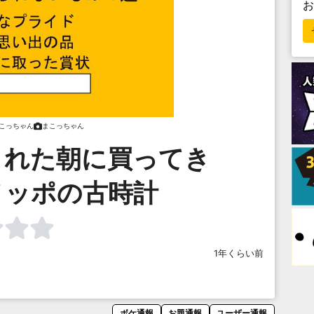
こっちゃん
まこっちゃん
まれた朝に買ってき
ノッポの古時計
1年くらい前
ボケ通報
お題通報
ユーザー通報