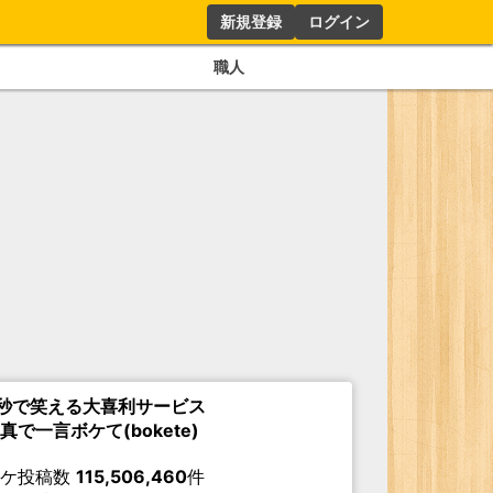
新規登録
ログイン
職人
秒で笑える大喜利サービス
真で一言ボケて(bokete)
ボケ投稿数
115,506,460
件