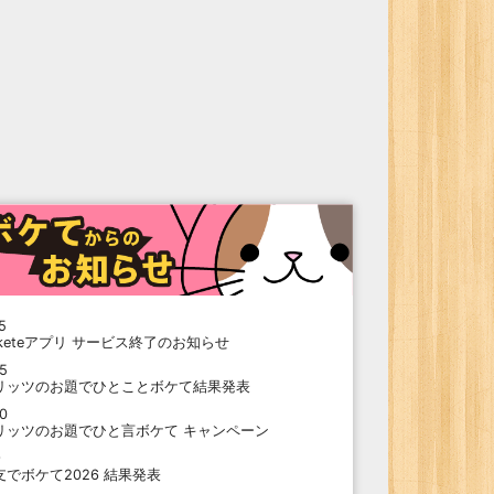
5
oketeアプリ サービス終了のお知らせ
15
リッツのお題でひとことボケて結果発表
10
リッツのお題でひと言ボケて キャンペーン
9
支でボケて2026 結果発表