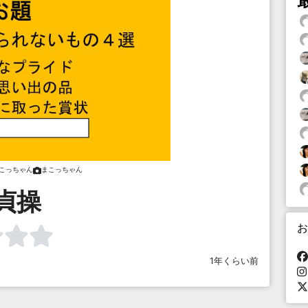
こっちゃん
まこっちゃん
貞操
お
1年くらい前