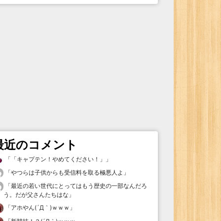
最近のコメント
「
「キャプテン！やめてください！」
」
「
やつらは子供からも受信料を取る極悪人よ
」
「
最近の若い世代にとってはもう歴史の一部なんだろ
う。だが父さんたちはな
」
「
アホやん(´Д｀)ｗｗｗ
」