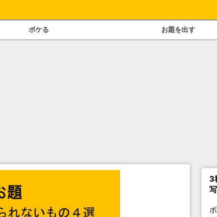
ボケる
お題を出す
3
写