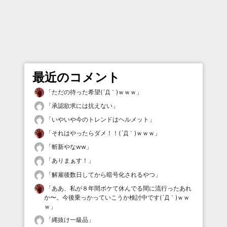
最近のコメント
「
ただの待った希望(´Д｀)ｗｗｗ
」
「
承認欲求には抗えない
」
「
いやいや今のトレンドはヘルメット
」
「
それはやったらダメ！！(´Д｀)ｗｗｗ
」
「
斬新やなww
」
「
ありまぁす！
」
「
解雇後数日してから暗号化されるやつ
」
「
ああ、私が８年間ボケて休んでる間に流行ったあれ
か〜。今後乗っかっていこうか検討中です(´Д｀)ｗｗ
ｗ
」
「
縄抜け一級品
」