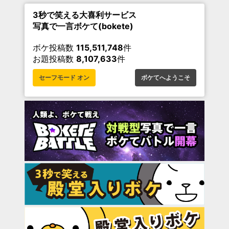
3秒で笑える大喜利サービス
写真で一言ボケて(bokete)
ボケ投稿数
115,511,748
件
お題投稿数
8,107,633
件
セーフモード オン
ボケてへようこそ