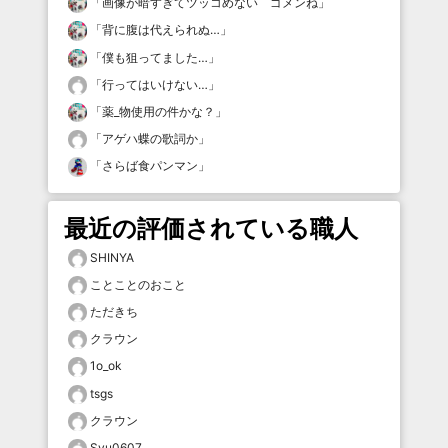
「
画像が暗すぎてツッコめない ゴメンね
」
「
背に腹は代えられぬ…
」
「
僕も狙ってました…
」
「
行ってはいけない…
」
「
薬_物使用の件かな？
」
「
アゲハ蝶の歌詞か
」
「
さらば食パンマン
」
最近の評価されている職人
SHINYA
ことことのおこと
ただきち
クラウン
1o_ok
tsgs
クラウン
Syu0607