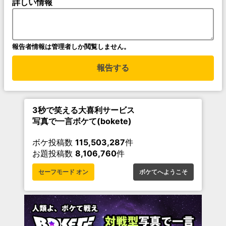
詳しい情報
報告者情報は管理者しか閲覧しません。
報告する
3秒で笑える大喜利サービス
写真で一言ボケて(bokete)
ボケ投稿数
115,503,287
件
お題投稿数
8,106,760
件
セーフモード オン
ボケてへようこそ