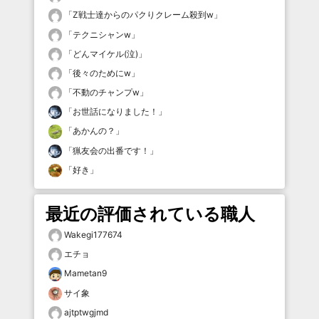
「
Z戦士達からのパクりクレーム殺到w
」
「
テクニシャンw
」
「
どんマイケル(泣)
」
「
後々のためにw
」
「
不動のチャンプw
」
「
お世話になりました！
」
「
あかんの？
」
「
猟友会の出番です！
」
「
好き
」
最近の評価されている職人
Wakegi177674
エチョ
Mametan9
サイ象
ajtptwgjmd