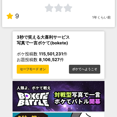
9
1年くらい前
3秒で笑える大喜利サービス
写真で一言ボケて(bokete)
ボケ投稿数
115,501,231
件
お題投稿数
8,106,527
件
セーフモード オン
ボケてへようこそ