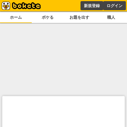
新規登録
ログイン
ホーム
ボケる
お題を出す
職人