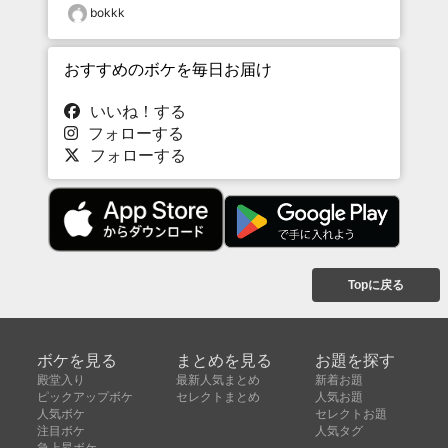
bokkk
おすすめのボケを毎日お届け
いいね！する
フォローする
フォローする
Topに戻る
ボケを見る
まとめを見る
お題を探す
殿堂入り
最新人気まとめ
新着お題
ピックアップボケ
セレクトまとめ
人気お題
人気ボケ
セレクトお題
注目ボケ
人気タグ
急上昇ボケ