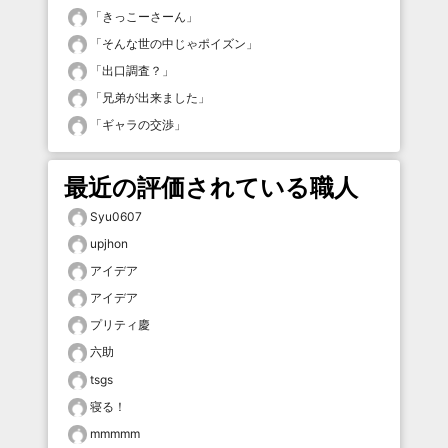
「
きっこーさーん
」
「
そんな世の中じゃポイズン
」
「
出口調査？
」
「
兄弟が出来ました
」
「
ギャラの交渉
」
最近の評価されている職人
Syu0607
upjhon
アイデア
アイデア
プリティ慶
六助
tsgs
寝る！
mmmmm