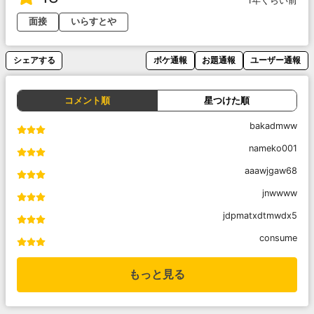
1年くらい前
面接
いらすとや
シェアする
ボケ通報
お題通報
ユーザー通報
コメント順
星つけた順
bakadmww
nameko001
aaawjgaw68
jnwwww
jdpmatxdtmwdx5
consume
もっと見る