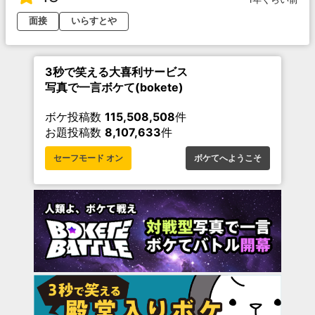
面接
いらすとや
3秒で笑える大喜利サービス
写真で一言ボケて(bokete)
ボケ投稿数
115,508,508
件
お題投稿数
8,107,633
件
セーフモード オン
ボケてへようこそ