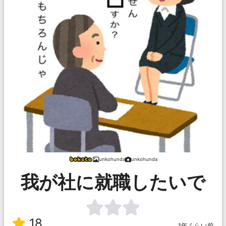
unkohunda
unkohunda
我が社に就職したいで
18
1年くらい前