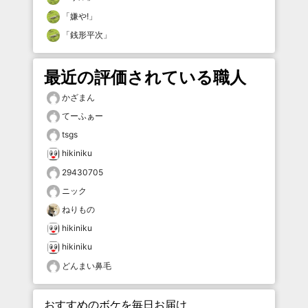
「
嫌や!
」
「
銭形平次
」
最近の評価されている職人
かざまん
てーふぁー
tsgs
hikiniku
29430705
ニック
ねりもの
hikiniku
hikiniku
どんまい鼻毛
おすすめのボケを毎日お届け