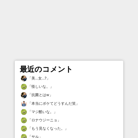
最近のコメント
「
美…女…?
」
「
怪しいな。
」
「
抗菌とはw
」
「
本当にボケてどうすんだ笑
」
「
マジ酷いな。
」
「
ロナウジーニョ
」
「
もう見なくなった。
」
「
サル
」