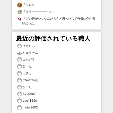
「
ワロタ
」
「
先生ーーーーーっ!!!
」
「
どの辺がシソなんだろうと思ったら初号機の色が紫
蘇だった
」
最近の評価されている職人
うさたろ
ちゅうそん
エセグラ
ひーた
エチョ
mtmtmtmg
ひーた
Syu0607
adg13690
inotai2602