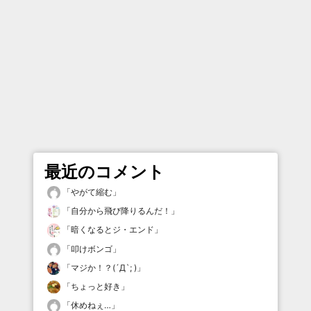
最近のコメント
「
やがて縮む
」
「
自分から飛び降りるんだ！
」
「
暗くなるとジ・エンド
」
「
叩けボンゴ
」
「
マジか！？(´Д`; )
」
「
ちょっと好き
」
「
休めねぇ…
」