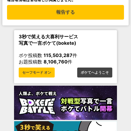
報告する
3秒で笑える大喜利サービス
写真で一言ボケて(bokete)
ボケ投稿数
115,503,287
件
お題投稿数
8,106,760
件
セーフモード オン
ボケてへようこそ