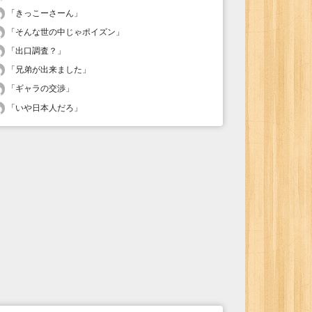
「
きっこーさーん
」
「
そんな世の中じゃポイズン
」
「
出口調査？
」
「
兄弟が出来ました
」
「
ギャラの交渉
」
「
いや日本人だろ
」