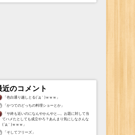
最近のコメント
「
色白通り越しとる(´д｀)ｗｗｗ
」
「
かつてのどっちの料理ショーとか
」
「
サ終も近いのになんやかんやと…。お題に対して当
てハメたとしても成立やろ？あんまり気にしなさんな
(´д｀)ｗｗｗ
」
「
そしてフリーズ
」