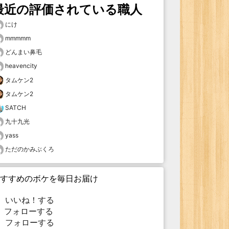
最近の評価されている職人
にけ
mmmmm
どんまい鼻毛
heavencity
タムケン2
タムケン2
SATCH
九十九光
yass
ただのかみぶくろ
すすめのボケを毎日お届け
いいね！する
フォローする
フォローする