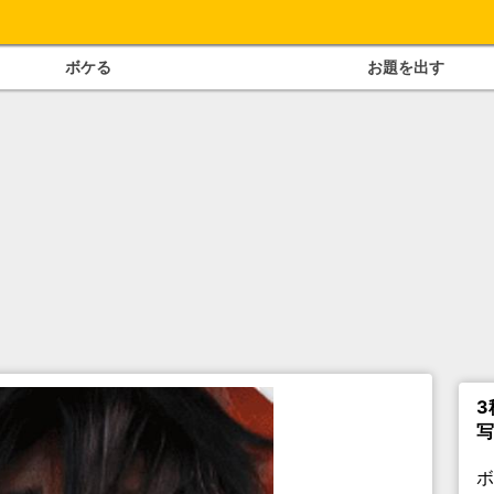
ボケる
お題を出す
3
写