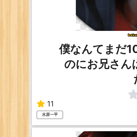
僕なんてまだ1
のにお兄さん
11
水原一平