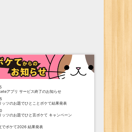
5
oketeアプリ サービス終了のお知らせ
15
リッツのお題でひとことボケて結果発表
10
リッツのお題でひと言ボケて キャンペーン
9
支でボケて2026 結果発表