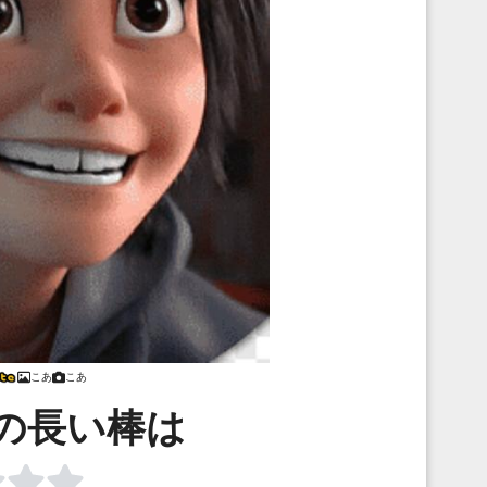
こあ
こあ
の長い棒は