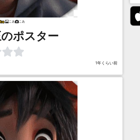
こあ
こあ
正のポスター
1年くらい前