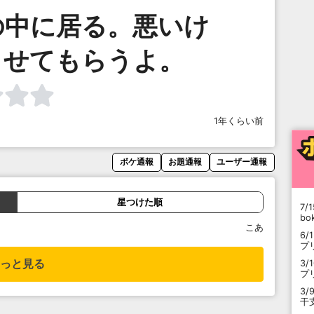
の中に居る。悪いけ
らせてもらうよ。
1年くらい前
ボケ通報
お題通報
ユーザー通報
星つけた順
7/1
b
こあ
6/
プ
っと見る
3/
プ
3/
干