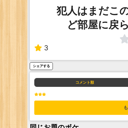
犯人はまだこ
ど部屋に戻
3
シェアする
コメント順
も
同じお題のボケ