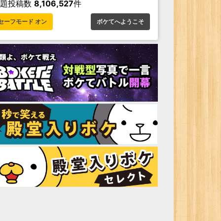
お題投稿数
8,106,527
件
セーフモード オン
ボケてへようこそ