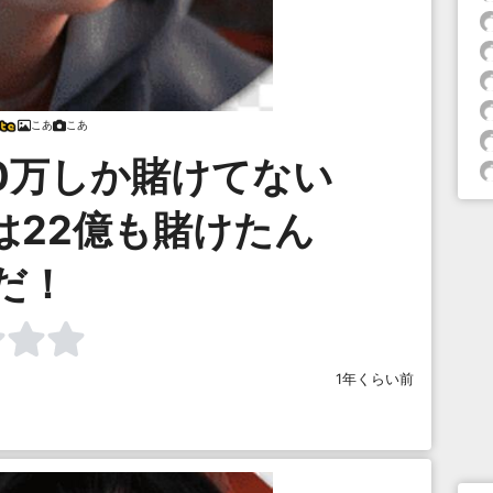
こあ
こあ
0万しか賭けてない
は22億も賭けたん
だ！
1年くらい前