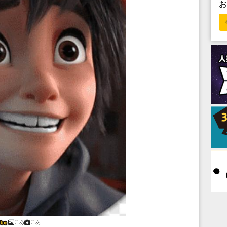
こあ
こあ