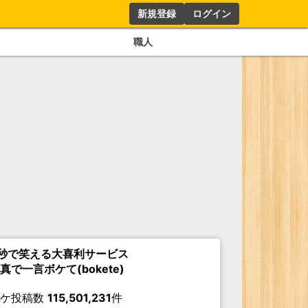
新規登録
ログイン
職人
秒で笑える大喜利サービス
真で一言ボケて(bokete)
ボケ投稿数
115,501,231
件