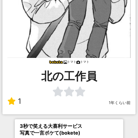
トマト
トマト
北の工作員
1
1年くらい前
3秒で笑える大喜利サービス
写真で一言ボケて(bokete)