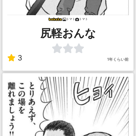
トマト
トマト
尻軽おんな
3
1年くらい前