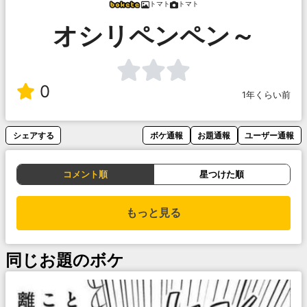
トマト
トマト
オシリペンペン～
0
1年くらい前
シェアする
ボケ通報
お題通報
ユーザー通報
コメント順
星つけた順
もっと見る
同じお題のボケ