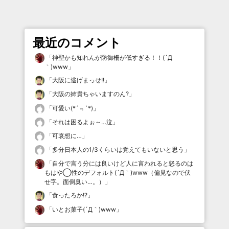
最近のコメント
「
神聖かも知れんが防御柵が低すぎる！！(´Д
｀)www
」
「
大阪に逃げまっせ!!
」
「
大阪の姉貴ちゃいますのん?
」
「
可愛い(*´﹃`*)
」
「
それは困るよぉ～…泣
」
「
可哀想に…
」
「
多分日本人の1/3くらいは覚えてもいないと思う
」
「
自分で言う分には良いけど人に言われると怒るのは
もはや◯性のデフォルト(´Д｀)www（偏見なので伏
せ字。面倒臭い…。）
」
「
食ったろか!?
」
「
いとお菓子(´Д｀)www
」