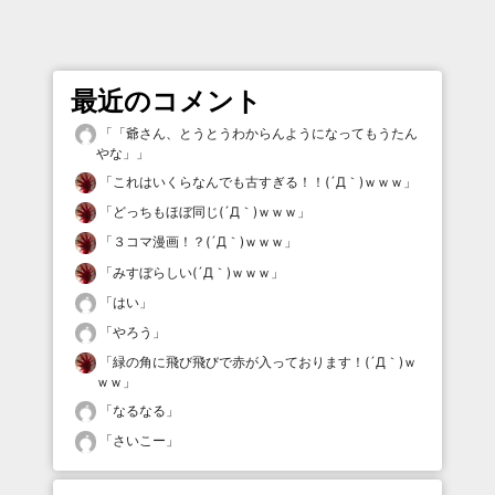
最近のコメント
「
「爺さん、とうとうわからんようになってもうたん
やな」
」
「
これはいくらなんでも古すぎる！！(´Д｀)ｗｗｗ
」
「
どっちもほぼ同じ(´Д｀)ｗｗｗ
」
「
３コマ漫画！？(´Д｀)ｗｗｗ
」
「
みすぼらしい(´Д｀)ｗｗｗ
」
「
はい
」
「
やろう
」
「
緑の角に飛び飛びで赤が入っております！(´Д｀)ｗ
ｗｗ
」
「
なるなる
」
「
さいこー
」