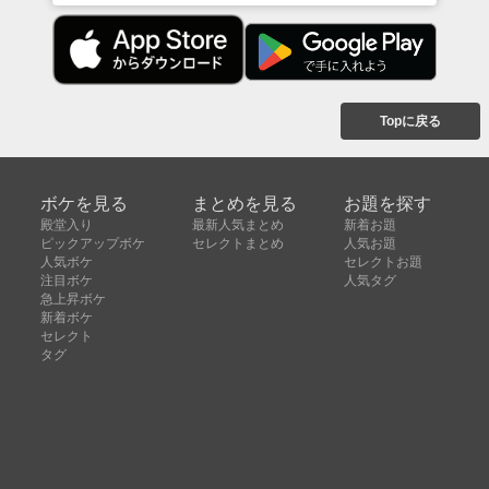
Topに戻る
ボケを見る
まとめを見る
お題を探す
殿堂入り
最新人気まとめ
新着お題
ピックアップボケ
セレクトまとめ
人気お題
人気ボケ
セレクトお題
注目ボケ
人気タグ
急上昇ボケ
新着ボケ
セレクト
タグ
ご利用について
ボケてについて
使い方
利用規約
よくある質問