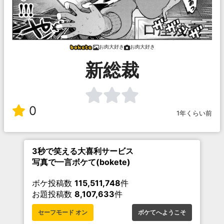
お肉大好き
お肉大好き
新総裁
0
1年くらい前
3秒で笑える大喜利サービス
写真で一言ボケて(bokete)
ボケ投稿数
115,511,748
件
お題投稿数
8,107,633
件
セーフモード オン
ボケてへようこそ