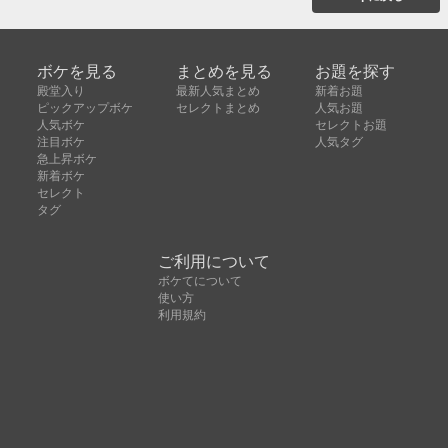
ボケを見る
まとめを見る
お題を探す
殿堂入り
最新人気まとめ
新着お題
ピックアップボケ
セレクトまとめ
人気お題
人気ボケ
セレクトお題
注目ボケ
人気タグ
急上昇ボケ
新着ボケ
セレクト
タグ
ご利用について
ボケてについて
使い方
利用規約
よくある質問
クッキーの利用について
お問い合わせ
広告掲載について
運営会社
Copyright © ボケて（bokete）All rights reserved. 株式