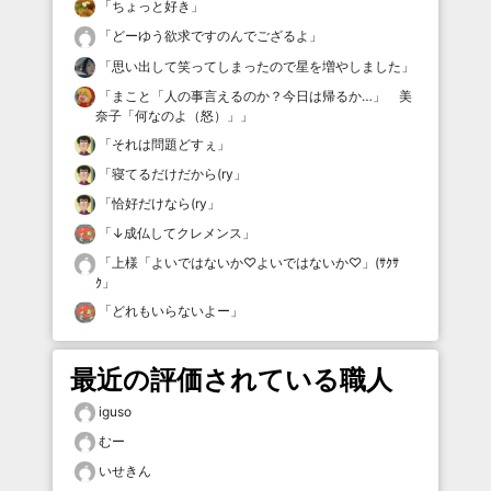
「
ちょっと好き
」
「
どーゆう欲求ですのんでござるよ
」
「
思い出して笑ってしまったので星を増やしました
」
「
まこと「人の事言えるのか？今日は帰るか…」 美
奈子「何なのよ（怒）」
」
「
それは問題どすぇ
」
「
寝てるだけだから(ry
」
「
恰好だけなら(ry
」
「
↓成仏してクレメンス
」
「
上様「よいではないか♡よいではないか♡」(ｻｸｻ
ｸ
」
「
どれもいらないよー
」
最近の評価されている職人
iguso
むー
いせきん