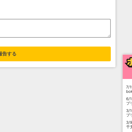
報告する
7/1
b
6/
プ
3/
プ
3/
干