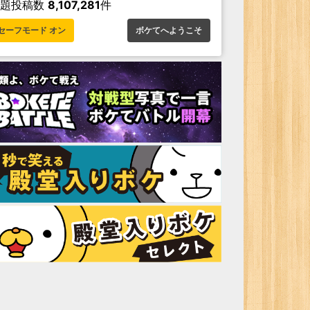
お題投稿数
8,107,281
件
セーフモード オン
ボケてへようこそ