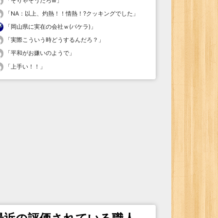
「
そりゃそうだろw
」
「
NA：以上、灼熱！！情熱！?クッキングでした
」
「
岡山県に実在の会社ｗ(バケラ)
」
「
実際こういう時どうするんだろ？
」
「
平和がお嫌いのようで
」
「
上手い！！
」