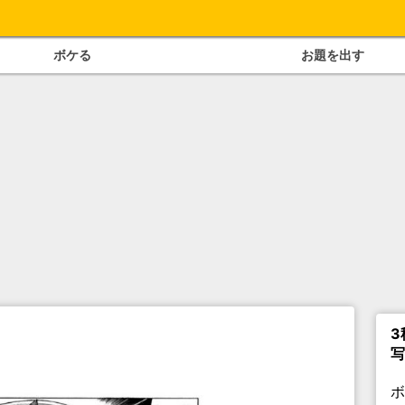
ボケる
お題を出す
3
写