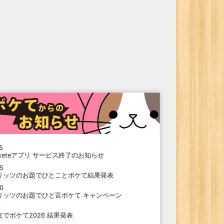
5
oketeアプリ サービス終了のお知らせ
15
リッツのお題でひとことボケて結果発表
10
リッツのお題でひと言ボケて キャンペーン
9
支でボケて2026 結果発表