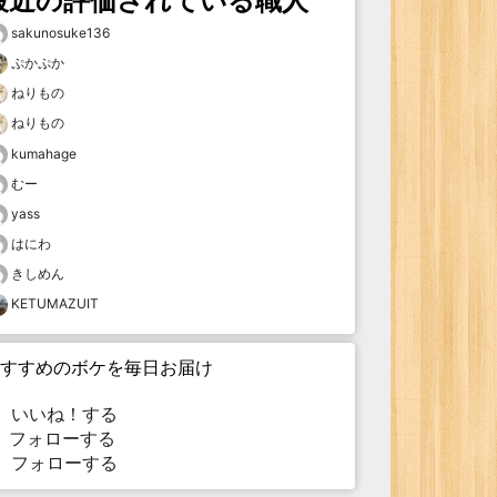
最近の評価されている職人
sakunosuke136
ぷかぷか
ねりもの
ねりもの
kumahage
むー
yass
はにわ
きしめん
KETUMAZUIT
すすめのボケを毎日お届け
いいね！する
フォローする
フォローする