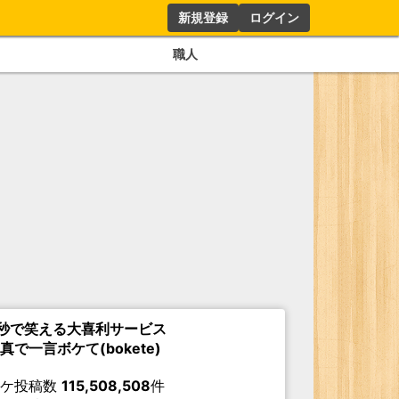
新規登録
ログイン
職人
秒で笑える大喜利サービス
真で一言ボケて(bokete)
ボケ投稿数
115,508,508
件