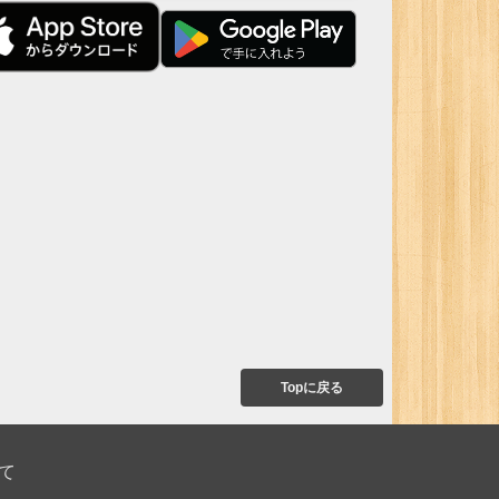
Topに戻る
て