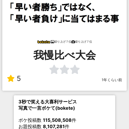
繰り上げ７位
繰り上げ７位
我慢比べ大会
5
1年くらい前
3秒で笑える大喜利サービス
写真で一言ボケて(bokete)
ボケ投稿数
115,508,508
件
お題投稿数
8,107,281
件