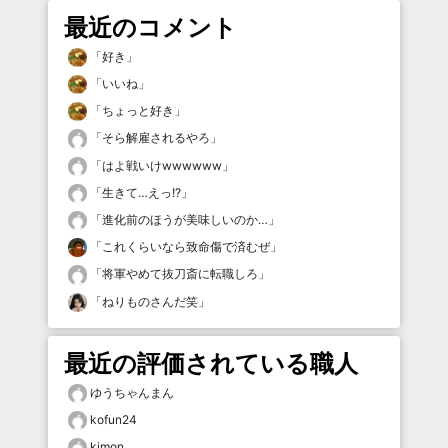
最近のコメント
「
好き
」
「
いいね
」
「
ちょっと好き
」
「
そら解雇されるやろ
」
「
はよ戦いけwwwwww
」
「
生きて…えっ!?
」
「
進化前のほうが美味しいのか…
」
「
これくらいなら致命傷で済むぜ
」
「
将軍やめて抜刀斎に転職しろ
」
「
ねりものさんだ笑
」
最近の評価されている職人
ゆうちゃんまん
kofun24
kimon