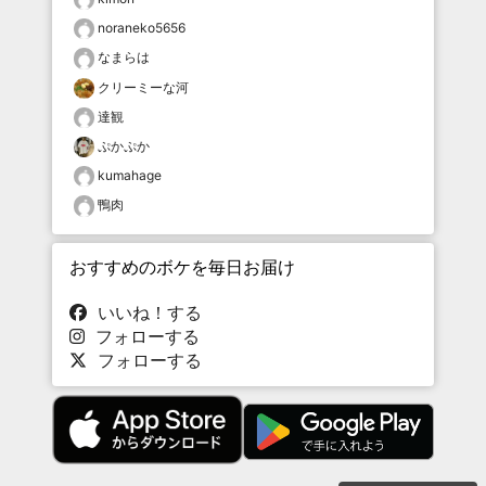
noraneko5656
なまらは
クリーミーな河
達観
ぷかぷか
kumahage
鴨肉
おすすめのボケを毎日お届け
いいね！する
フォローする
フォローする