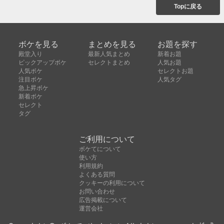
Topに戻る
ボケを見る
まとめを見る
お題を探す
殿堂入り
最新人気まとめ
新着お題
ピックアップボケ
セレクトまとめ
人気お題
人気ボケ
セレクトお題
注目ボケ
人気タグ
急上昇ボケ
新着ボケ
セレクト
タグ
ご利用について
ボケてについて
使い方
利用規約
よくある質問
クッキーの利用について
お問い合わせ
広告掲載について
運営会社