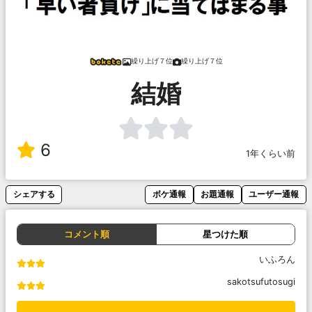
繰り上げ７位
繰り上げ７位
結婚
6
1年くらい前
シェアする
ボケ通報
お題通報
ユーザー通報
コメント順
星つけた順
いふろん
sakotsufutosugi