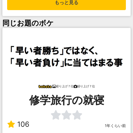
もっと見る
同じお題のボケ
繰り上げ７位
繰り上げ７位
修学旅行の就寝
106
1年くらい前