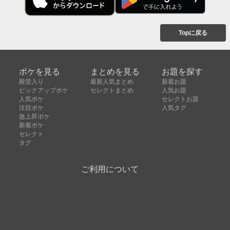
Topに戻る
ボケを見る
まとめを見る
お題を探す
殿堂入り
最新人気まとめ
新着お題
ピックアップボケ
セレクトまとめ
人気お題
人気ボケ
セレクトお題
注目ボケ
人気タグ
急上昇ボケ
新着ボケ
セレクト
タグ
ご利用について
ボケてについて
使い方
利用規約
よくある質問
クッキーの利用について
お問い合わせ