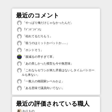
最近のコメント
「
やっぱり俺だけじゃなかったんだ
」
「
ﾄﾞﾝﾄﾞﾝﾄﾞﾝ!
」
「
枯れてるだろもう
」
「
狙うのはミットかバットか……
」
「
ホントそう
」
「
腹減るの早すぎて草
」
「
あの美しかった模型も今や無意味
」
「
これならセワシが来た矛盾はないしタイムパトロー
ルも来ない
」
「
一般人の格闘家レベルかよ
」
「
ある意味で議員向いてない
」
最近の評価されている職人
ねりもの