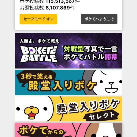
ボケ投稿数
115,513,567
件
お題投稿数
8,107,869
件
セーフモード オン
ボケてへようこそ