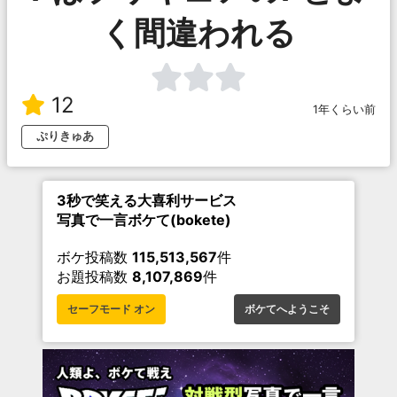
く間違われる
12
1年くらい前
ぷりきゅあ
3秒で笑える大喜利サービス
写真で一言ボケて(bokete)
ボケ投稿数
115,513,567
件
お題投稿数
8,107,869
件
セーフモード オン
ボケてへようこそ