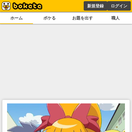
新規登録
ログイン
ホーム
ボケる
お題を出す
職人