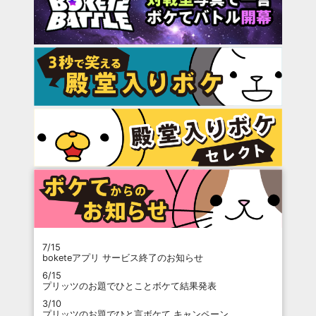
7/15
boketeアプリ サービス終了のお知らせ
6/15
プリッツのお題でひとことボケて結果発表
3/10
プリッツのお題でひと言ボケて キャンペーン