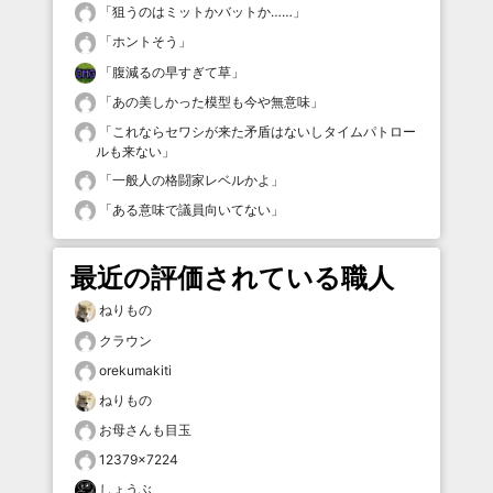
「
狙うのはミットかバットか……
」
「
ホントそう
」
「
腹減るの早すぎて草
」
「
あの美しかった模型も今や無意味
」
「
これならセワシが来た矛盾はないしタイムパトロー
ルも来ない
」
「
一般人の格闘家レベルかよ
」
「
ある意味で議員向いてない
」
最近の評価されている職人
ねりもの
クラウン
orekumakiti
ねりもの
お母さんも目玉
12379×7224
しょうぶ