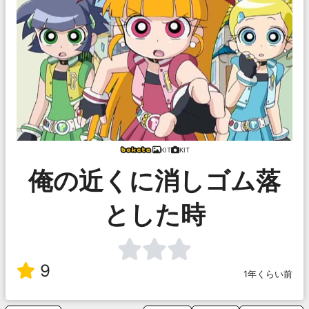
KIT
KIT
俺の近くに消しゴム落
とした時
9
1年くらい前