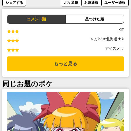
シェアする
ボケ通報
お題通報
ユーザー通報
コメント順
星つけた順
KIT
ャまP3☆北海道★♪
アイスメラ
もっと見る
同じお題のボケ