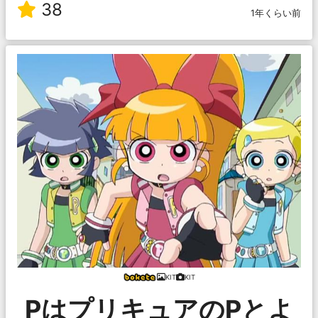
38
1年くらい前
KIT
KIT
PはプリキュアのPとよ