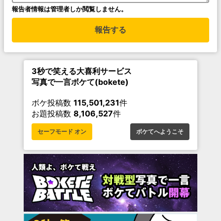
報告者情報は管理者しか閲覧しません。
報告する
3秒で笑える大喜利サービス
写真で一言ボケて(bokete)
ボケ投稿数
115,501,231
件
お題投稿数
8,106,527
件
セーフモード オン
ボケてへようこそ