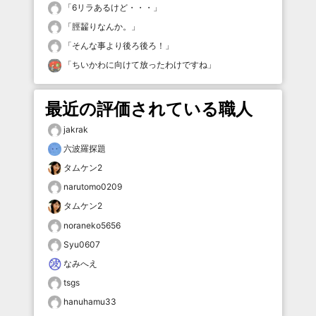
「
6リラあるけど・・・
」
「
脛齧りなんか。
」
「
そんな事より後ろ後ろ！
」
「
ちいかわに向けて放ったわけですね
」
最近の評価されている職人
jakrak
六波羅探題
タムケン2
narutomo0209
タムケン2
noraneko5656
Syu0607
なみへえ
tsgs
hanuhamu33