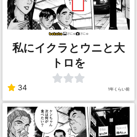
けにゅ
けにゅ
私にイクラとウニと大
トロを
34
1年くらい前