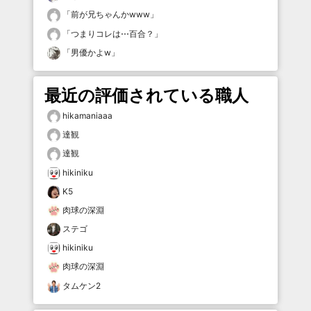
「
前が兄ちゃんかwww
」
「
つまりコレは⋯百合？
」
「
男優かよw
」
最近の評価されている職人
hikamaniaaa
達観
達観
hikiniku
K5
肉球の深淵
ステゴ
hikiniku
肉球の深淵
タムケン2