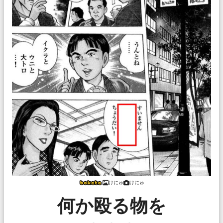
けにゅ
けにゅ
何か殴る物を