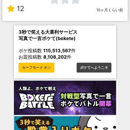
12
10ヶ月くらい前
3秒で笑える大喜利サービス
写真で一言ボケて(bokete)
ボケ投稿数
115,513,567
件
お題投稿数
8,108,202
件
セーフモード オン
ボケてへようこそ