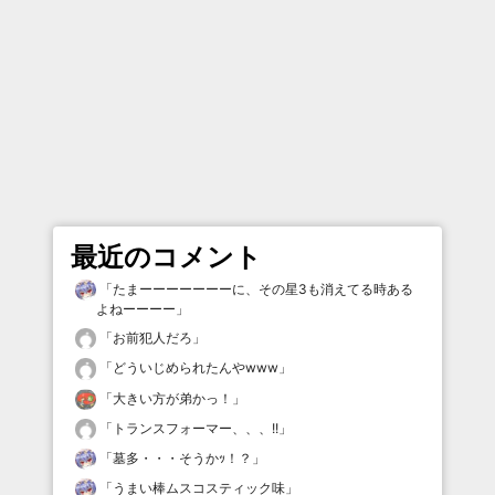
最近のコメント
「
たまーーーーーーーに、その星3も消えてる時ある
よねーーーー
」
「
お前犯人だろ
」
「
どういじめられたんやwww
」
「
大きい方が弟かっ！
」
「
トランスフォーマー、、、!!
」
「
墓多・・・そうかｯ！？
」
「
うまい棒ムスコスティック味
」