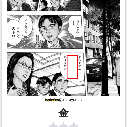
けにゅ
けにゅ
金