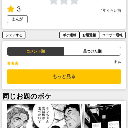
3
1年くらい前
まんが
シェアする
ボケ通報
お題通報
ユーザー通報
コメント順
星つけた順
まぁ
もっと見る
同じお題のボケ