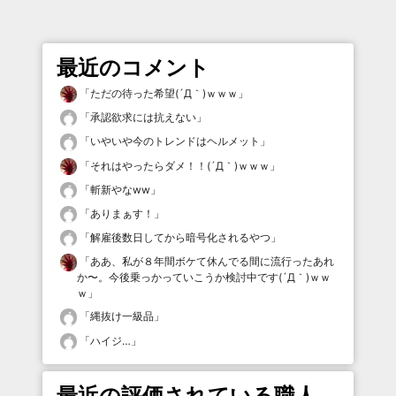
最近のコメント
「
ただの待った希望(´Д｀)ｗｗｗ
」
「
承認欲求には抗えない
」
「
いやいや今のトレンドはヘルメット
」
「
それはやったらダメ！！(´Д｀)ｗｗｗ
」
「
斬新やなww
」
「
ありまぁす！
」
「
解雇後数日してから暗号化されるやつ
」
「
ああ、私が８年間ボケて休んでる間に流行ったあれ
か〜。今後乗っかっていこうか検討中です(´Д｀)ｗｗ
ｗ
」
「
縄抜け一級品
」
「
ハイジ…
」
最近の評価されている職人