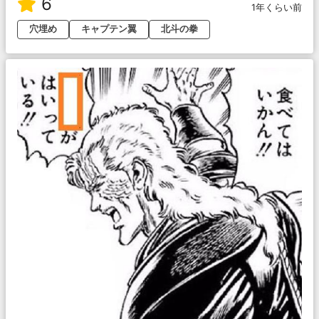
6
1年くらい前
穴埋め
キャプテン翼
北斗の拳