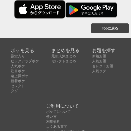
Topに戻る
ボケを見る
まとめを見る
お題を探す
殿堂入り
最新人気まとめ
新着お題
ピックアップボケ
セレクトまとめ
人気お題
人気ボケ
セレクトお題
注目ボケ
人気タグ
急上昇ボケ
新着ボケ
セレクト
タグ
ご利用について
ボケてについて
使い方
利用規約
よくある質問