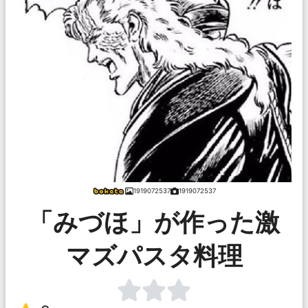
1919072537
1919072537
「みづほ」が作った激
マズパスタ料理