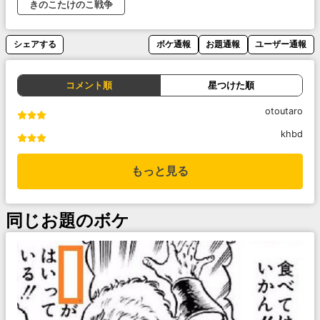
きのこたけのこ戦争
シェアする
ボケ通報
お題通報
ユーザー通報
コメント順
星つけた順
otoutaro
khbd
もっと見る
同じお題のボケ