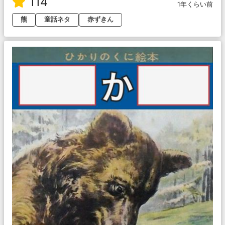
114
1年くらい前
熊
童話ネタ
赤ずきん