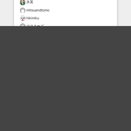
氷英
mitsuandtomo
hikiniku
マヨネーズ
Michael_Shibata
ざわすけ
29430705
tsgs
meiji
おすすめのボケを毎日お届け
いいね！する
フォローする
フォローする