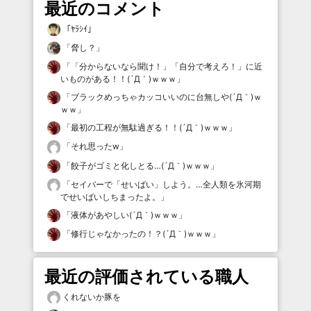
最近のコメント
「
ﾔﾗｼｲ
」
「
脅し？
」
「
「分からないなら聞け！」「自分で考えろ！」に近
いものがある！！(´Д｀)ｗｗｗ
」
「
ブラックめっちゃカッコいいのに台無しや(´Д｀)ｗ
ｗｗ
」
「
最初の工程が無駄過ぎる！！(´Д｀)ｗｗｗ
」
「
それ思ったw
」
「
餃子がゴミと化しとる…(´Д｀)ｗｗｗ
」
「
セイバーで「せいばい」しよう。…全人類を氷河期
でせいばいしちまったよ。
」
「
液体があやしい(´Д｀)ｗｗｗ
」
「
修行じゃなかったの！？(´Д｀)ｗｗｗ
」
最近の評価されている職人
くれないか豚を