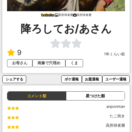
高所得者層
高所得者層
降ろしてお/あさん
9
1年くらい前
お母さん
画像で穴埋め
くま
シェアする
ボケ通報
お題通報
ユーザー通報
コメント順
星つけた順
anponntan
たこ焼き
高所得者層