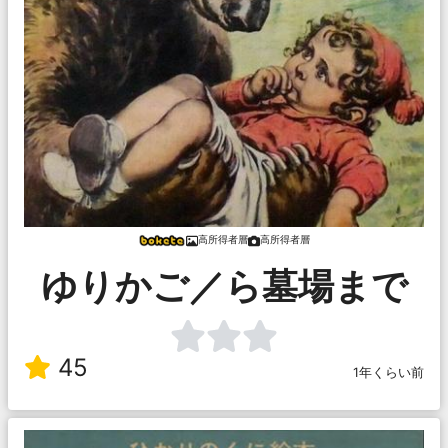
高所得者層
高所得者層
ゆりかご／ら墓場まで
45
1年くらい前