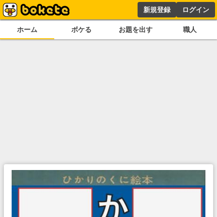
新規登録
ログイン
ホーム
ボケる
お題を出す
職人