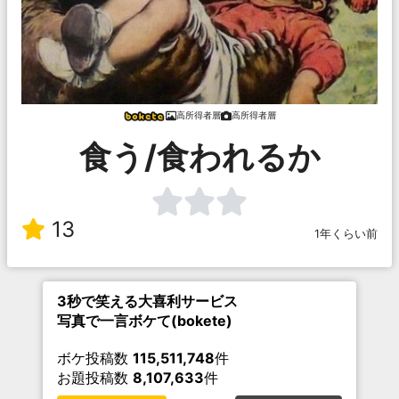
高所得者層
高所得者層
食う/食われるか
13
1年くらい前
3秒で笑える大喜利サービス
写真で一言ボケて(bokete)
ボケ投稿数
115,511,748
件
お題投稿数
8,107,633
件