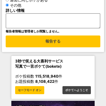
過去に同じボケがある
その他
詳しい情報
報告者情報は管理者しか閲覧しません。
報告する
3秒で笑える大喜利サービス
写真で一言ボケて(bokete)
ボケ投稿数
115,518,940
件
お題投稿数
8,108,422
件
セーフモード オン
ボケてへようこそ