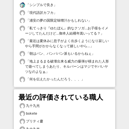
「
シンプルで良き
」
「
現代語訳カフカ
」
「
浦安の夢の国限定味噌汁かもしれない
」
「
私てっきり『ゆたぼん』的なクソガ…お子様をイメ
ージしてたんだけど…御本人結構年嵩いってる？
」
「
最近は夏休みに息子がよく出歩くようになり寂しい
やら手間がかからなくなって嬉しいやら…
」
「
朝はパン、パンパパン派もいるからねぇ
」
「
地上まるまる破壊出来る威力の爆弾が積まれた人形
で遊べてしまうあたり、キルバーンはマジでヤバいヤ
ツなのよなぁ
」
「
何を伝えたかったんだろう、、、
」
最近の評価されている職人
九十九光
bokete
プリティ慶
九十九光