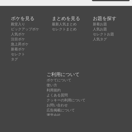
ボケを見る
まとめを見る
お題を探す
殿堂入り
最新人気まとめ
新着お題
ピックアップボケ
セレクトまとめ
人気お題
人気ボケ
セレクトお題
注目ボケ
人気タグ
急上昇ボケ
新着ボケ
セレクト
タグ
ご利用について
ボケてについて
使い方
利用規約
よくある質問
クッキーの利用について
お問い合わせ
広告掲載について
運営会社
Copyright © ボケて（bokete）All rights reserved. 株式
会社オモロキ