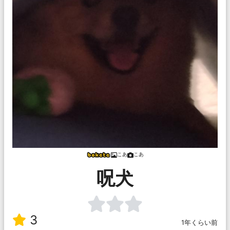
こあ
こあ
呪犬
3
1年くらい前