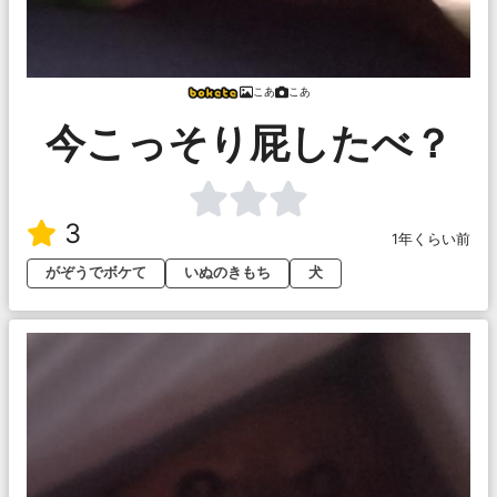
こあ
こあ
今こっそり屁したべ？
3
1年くらい前
がぞうでボケて
いぬのきもち
犬