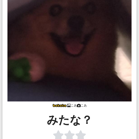
こあ
こあ
みたな？