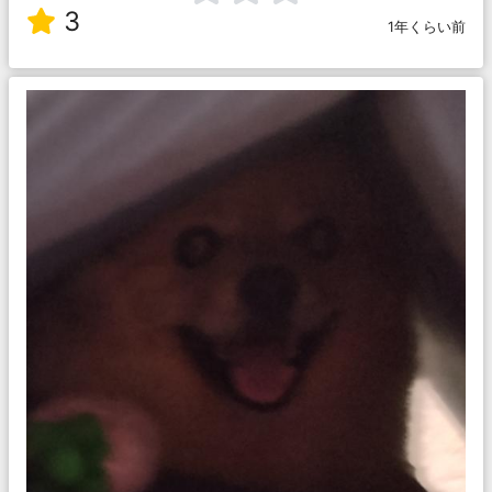
3
1年くらい前