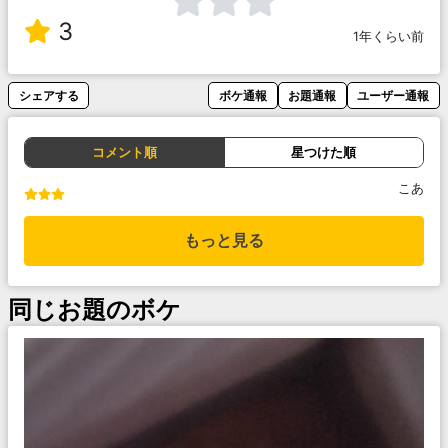
3
1年くらい前
シェアする
ボケ通報
お題通報
ユーザー通報
コメント順
星つけた順
こあ
もっと見る
同じお題のボケ