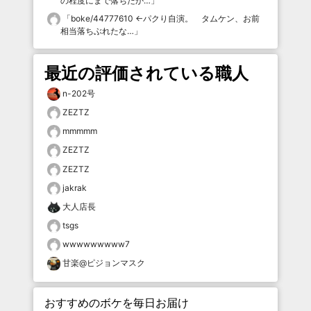
の程度にまで落ちたか…
」
「
boke/44777610 ←パクり自演。 タムケン、お前
相当落ちぶれたな…
」
最近の評価されている職人
n-202号
ZEZTZ
mmmmm
ZEZTZ
ZEZTZ
jakrak
大人店長
tsgs
wwwwwwwww7
甘楽@ピジョンマスク
おすすめのボケを毎日お届け