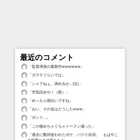
最近のコメント
「
監督渾身の最新作wwwwww
」
「
ガラケぐらいでは
」
「
シャアねぇ、諦めるか…(泣)
」
「
空気読めや！（怒）
」
「
めっちゃ面白いですね
」
「
おい、その金はどうしたwww
」
「
ポンド…
」
「
この後めちゃくちゃトークン減った
」
「
過去に数回使われたボケ、パクり自演。 もはやこ