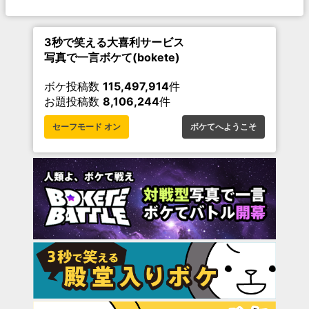
3秒で笑える大喜利サービス
写真で一言ボケて(bokete)
ボケ投稿数
115,497,914
件
お題投稿数
8,106,244
件
セーフモード オン
ボケてへようこそ